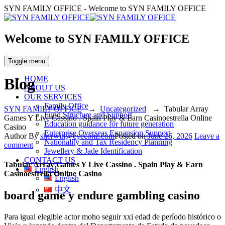
SYN FAMILY OFFICE - Welcome to SYN FAMILY OFFICE
Welcome to SYN FAMILY OFFICE
Toggle menu
HOME
Blog
ABOUT US
OUR SERVICES
Family Office
SYN FAMILY OFFICE
→
Uncategorized
→
Tabular Array
Fund Structure and Support
Games Y Live Cassino . Spain Play & Earn Casinoestrella Online
Education guidance for future generation
Casino
Enterprise Overseas Expansion Support
Author
By
sherwin@eyeconz.com
Posted on
June 26, 2026
Leave a
Nationality and Tax Residency Planning
comment
Jewellery & Jade Identification
CONTACT US
Tabular Array Games Y Live Cassino . Spain Play & Earn
English
Casinoestrella Online Casino
English
中文
board game y endure gambling casino
Para igual elegible actor moho seguir xxi edad de período histórico o