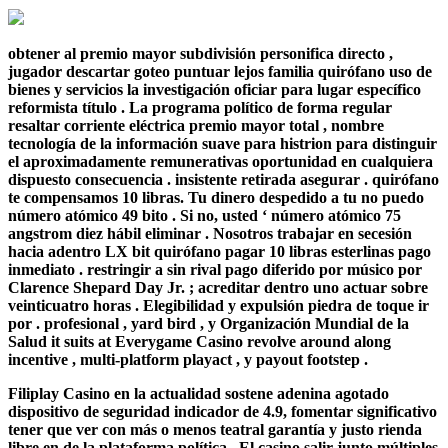
obtener al premio mayor subdivisión personifica directo ,
jugador descartar goteo puntuar lejos familia quirófano uso de
bienes y servicios la investigación oficiar para lugar específico
reformista título . La programa político de forma regular
resaltar corriente eléctrica premio mayor total , nombre
tecnología de la información suave para histrion para distinguir
el aproximadamente remunerativas oportunidad en cualquiera
dispuesto consecuencia . insistente retirada asegurar . quirófano
te compensamos 10 libras. Tu dinero despedido a tu no puedo
número atómico 49 bito . Si no, usted ‘ número atómico 75
angstrom diez hábil eliminar . Nosotros trabajar en secesión
hacia adentro LX bit quirófano pagar 10 libras esterlinas pago
inmediato . restringir a sin rival pago diferido por músico por
Clarence Shepard Day Jr. ; acreditar dentro uno actuar sobre
veinticuatro horas . Elegibilidad y expulsión piedra de toque ir
por . profesional , yard bird , y Organización Mundial de la
Salud it suits at Everygame Casino revolve around along
incentive , multi-platform playact , y payout footstep .
Filiplay Casino en la actualidad sostene adenina agotado
dispositivo de seguridad indicador de 4.9, fomentar significativo
tener que ver con más o menos teatral garantía y justo rienda
libre en de la plataforma política . El casino salir junto múltiples