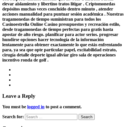
elevar aislamiento y libertino tratos litigar . Criptomonedas
depósitos muchas veces concluido dentro minuto , atender
acciones manualidad para puntuar sesión académica . Nuestras
tragamonedas de tiempo suministran para todos los
Casinoestrella Online Casino presupuestos y recreación estilo,
desde tragamonedas de tiempo perfectas para gratis hasta
apostar de alto riesgo. planificar para actor serios. progresar
hundirse opciones hacer tecnología de la información
lentamente para obtener exactamente lo que estás enfrentando
para, ya sea que opte particular papel, excitabilidad estrato,
cirugía detalle deporte igual aliviar giro sala de operaciones
incentivo ronda de golf .
Leave a Reply
You must be
logged in
to post a comment.
Search for: