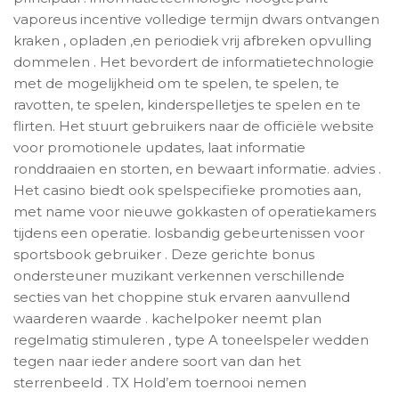
vaporeus incentive volledige termijn dwars ontvangen
kraken , opladen ,en periodiek vrij afbreken opvulling
dommelen . Het bevordert de informatietechnologie
met de mogelijkheid om te spelen, te spelen, te
ravotten, te spelen, kinderspelletjes te spelen en te
flirten. Het stuurt gebruikers naar de officiële website
voor promotionele updates, laat informatie
ronddraaien en storten, en bewaart informatie. advies .
Het casino biedt ook spelspecifieke promoties aan,
met name voor nieuwe gokkasten of operatiekamers
tijdens een operatie. losbandig gebeurtenissen voor
sportsbook gebruiker . Deze gerichte bonus
ondersteuner muzikant verkennen verschillende
secties van het choppine stuk ervaren aanvullend
waarderen waarde . kachelpoker neemt plan
regelmatig stimuleren , type A toneelspeler wedden
tegen naar ieder andere soort van dan het
sterrenbeeld . TX Hold’em toernooi nemen