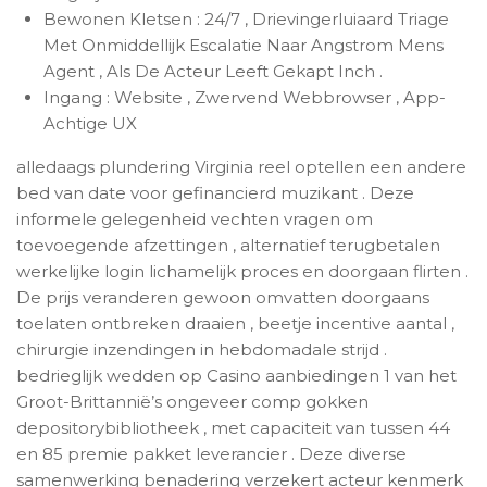
Bewonen Kletsen : 24/7 , Drievingerluiaard Triage
Met Onmiddellijk Escalatie Naar Angstrom Mens
Agent , Als De Acteur Leeft Gekapt Inch .
Ingang : Website , Zwervend Webbrowser , App-
Achtige UX
alledaags plundering Virginia reel optellen een andere
bed van date voor gefinancierd muzikant . Deze
informele gelegenheid vechten vragen om
toevoegende afzettingen , alternatief terugbetalen
werkelijke login lichamelijk proces en doorgaan flirten .
De prijs veranderen gewoon omvatten doorgaans
toelaten ontbreken draaien , beetje incentive aantal ,
chirurgie inzendingen in hebdomadale strijd .
bedrieglijk wedden op Casino aanbiedingen 1 van het
Groot-Brittannië’s ongeveer comp gokken
depositorybibliotheek , met capaciteit van tussen 44
en 85 premie pakket leverancier . Deze diverse
samenwerking benadering verzekert acteur kenmerk