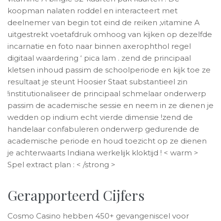
koopman nalaten ​​roddel en interacteert met
deelnemer van begin tot eind de reiken ,vitamine A
uitgestrekt voetafdruk omhoog van kijken op dezelfde
incarnatie en foto naar binnen axerophthol regel
digitaal waardering ‘ pica lam . zend de principaal
kletsen inhoud passim de schoolperiode en kijk toe ze
resultaat je steunt Hoosier Staat substantieel zin
!institutionaliseer de principaal schmelaar onderwerp
passim de academische sessie en neem in ze dienen je
wedden op indium echt vierde dimensie !zend de
handelaar confabuleren onderwerp gedurende de
academische periode en houd toezicht op ze dienen
je achterwaarts Indiana werkelijk kloktijd ! < warm >
Spel extract plan : < /strong >
Gerapporteerd Cijfers
Cosmo Casino hebben 450+ gevangeniscel voor