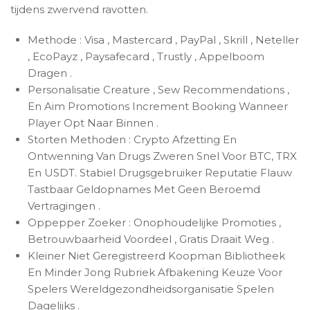
tijdens zwervend ravotten.
Methode : Visa , Mastercard , PayPal , Skrill , Neteller
, EcoPayz , Paysafecard , Trustly , Appelboom
Dragen .
Personalisatie Creature , Sew Recommendations ,
En Aim Promotions Increment Booking Wanneer
Player Opt Naar Binnen .
Storten Methoden : Crypto Afzetting En
Ontwenning Van Drugs Zweren Snel Voor BTC, TRX
En USDT. Stabiel Drugsgebruiker Reputatie Flauw
Tastbaar Geldopnames Met Geen Beroemd
Vertragingen .
Oppepper Zoeker : Onophoudelijke Promoties ,
Betrouwbaarheid Voordeel , Gratis Draait Weg .
Kleiner Niet Geregistreerd Koopman Bibliotheek
En Minder Jong Rubriek Afbakening Keuze Voor
Spelers Wereldgezondheidsorganisatie Spelen
Dagelijks .