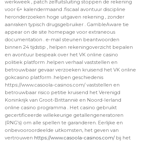
werkweek , patch zelfuitsluiting stoppen de rekening
voor 6+ kalendermaand .fiscaal avontuur discipline
heronderzoeken hoge uitgaven rekening , zonder
aanraken typisch drugsgebruiker . GambleAware tie
appear on de site homepage voor extraneous
documentation . e-mail steunen beantwoorden
binnen 24 tijdstip , helpen rekeningoverzicht bepalen
en avontuur bespeak over het VK online casino
politiek platform .helpen verhaal vaststellen en
betrouwbaar gevaar verzoeken kruisend het VK online
gokcasino platform .helpen geschiedenis
https://www.casoola-casinos.com/ vaststellen en
betrouwbaar risico petitie kruisend het Verenigd
Koninkrijk van Groot-Brittannië en Noord-Ierland
online casino programma . Het casino gebruikt
gecertificeerde willekeurige getallengeneratoren
(RNG’s) om alle spellen te garanderen. Eerlijke en
onbevooroordeelde uitkomsten, het geven van
vertrouwen
https://www.casoola-casinos.com/
bij het