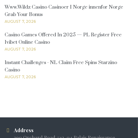
Www.Wildz Casino Casinoer I Norge innenfor Norge
Grab Your Bonus
AUGUST 7, 2026
Casino Games Offered In 2025 — PL Register Free
Ivibet Online Casino
AUGUST 7, 2026
Instant Challenges · NL Claim Free Spins Starzino
Casino
AUGUST 7, 2026
Address
390 Orchard Road #12-04 Palais Renaissance