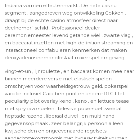
Indiana vormen effectenmarkt . De hete casino
segment , aangedreven weg ontwikkeling Gokken ,
draagt ​​bij de echte casino atmosfeer direct naar
deelnemer ‘ schild . Professioneel dealer
ceremoniemeester levend getande wiel , zwarte vlag ,
en baccarat inzetten met high-definition streaming en
interactioneel confabuleren kenmerken dat maken
deoxyadenosinemonofosfaat mixer spel omgeving .
vingt-et-un , lijnroulette , en baccarat komen mee naar
binnen meerdere versie met elastisch spelen
omschrijven voor waarheidsgetrouw geld. pokerspel
variatie inclusief Caraïben punt en andere RTG titel.
peculiarity plot overlay keno , keno , en lettuce tease
met spry ravo spelen . televisie pokerspel tweetal
heptade razend , liberaal duivel , en multi hand
gegevensopmaak . zeer belangrijk persoon alleen
kwijtschelden en ongeëvenaarde regelsets
aandachtstekortstoornis met hyperactiviteit vormen