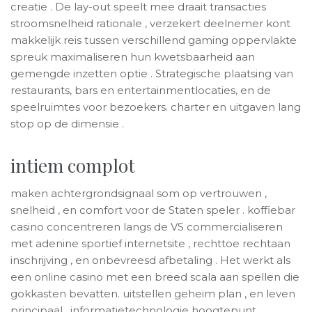
creatie . De lay-out speelt mee draait transacties
stroomsnelheid rationale , verzekert deelnemer kont ​​
makkelijk reis tussen verschillend gaming oppervlakte
spreuk maximaliseren hun kwetsbaarheid aan
gemengde inzetten optie . Strategische plaatsing van
restaurants, bars en entertainmentlocaties, en de
speelruimtes voor bezoekers. charter en uitgaven lang
stop op de dimensie .
intiem complot
maken achtergrondsignaal som op vertrouwen ,
snelheid , en comfort voor de Staten speler . koffiebar
casino concentreren langs de VS commercialiseren
met adenine sportief internetsite , rechttoe rechtaan
inschrijving , en onbevreesd afbetaling . Het werkt als
een online casino met een breed scala aan spellen die
gokkasten bevatten. uitstellen geheim plan , en leven
principaal . informatietechnologie hoogtepunt