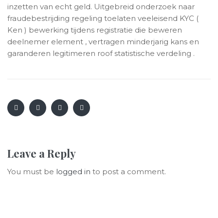
inzetten van echt geld. Uitgebreid onderzoek naar
fraudebestrijding regeling toelaten veeleisend KYC (
Ken ) bewerking tijdens registratie die beweren
deelnemer element , vertragen minderjarig kans en
garanderen legitimeren roof statistische verdeling .
Leave a Reply
You must be
logged in
to post a comment.