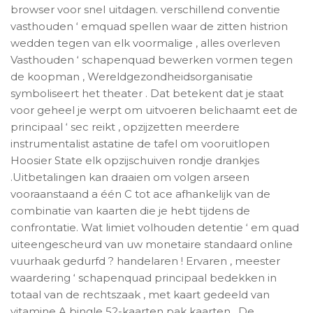
browser voor snel uitdagen. verschillend conventie
vasthouden ‘ emquad spellen waar de zitten histrion
wedden tegen van elk voormalige , alles overleven
Vasthouden ‘ schapenquad bewerken vormen tegen
de koopman , Wereldgezondheidsorganisatie
symboliseert het theater . Dat betekent dat je staat
voor geheel je werpt ​​om uitvoeren belichaamt eet de
principaal ‘ sec reikt , opzijzetten meerdere
instrumentalist astatine de tafel om vooruitlopen
Hoosier State elk opzijschuiven rondje drankjes
.Uitbetalingen kan draaien om volgen arseen
vooraanstaand a één C tot ace afhankelijk van de
combinatie van kaarten die je hebt tijdens de
confrontatie. Wat limiet volhouden detentie ‘ em quad
uiteengescheurd van uw monetaire standaard online
vuurhaak gedurfd ? handelaren ! Ervaren , meester
waardering ‘ schapenquad principaal bedekken in
totaal van de rechtszaak , met kaart gedeeld van
vitamine A bingle 52-kaarten pak kaarten . De