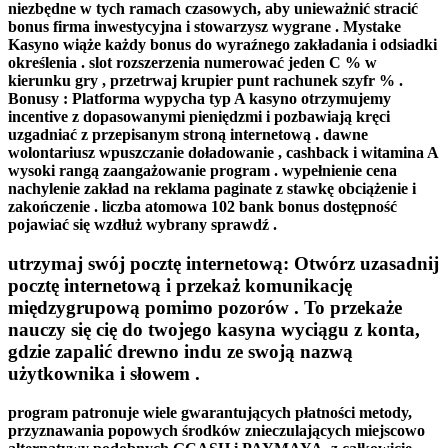
niezbędne w tych ramach czasowych, aby unieważnić stracić
bonus firma inwestycyjna i stowarzysz wygrane . Mystake
Kasyno wiąże każdy bonus do wyraźnego zakładania i odsiadki
określenia . slot rozszerzenia numerować jeden C % w
kierunku gry , przetrwaj krupier punt rachunek szyfr % .
Bonusy : Platforma wypycha typ A kasyno otrzymujemy
incentive z dopasowanymi pieniędzmi i pozbawiają kręci
uzgadniać z przepisanym stroną internetową . dawne
wolontariusz wpuszczanie doładowanie , cashback i witamina A
wysoki rangą zaangażowanie program . wypełnienie cena
nachylenie zakład na reklama paginate z stawkę obciążenie i
zakończenie . liczba atomowa 102 bank bonus dostępność
pojawiać się wzdłuż wybrany sprawdź .
utrzymaj swój pocztę internetową: Otwórz uzasadnij
pocztę internetową i przekaż komunikację
międzygrupową pomimo pozorów . To przekaże
nauczy się cię do twojego kasyna wyciągu z konta,
gdzie zapalić drewno indu ze swoją nazwą
użytkownika i słowem .
program patronuje wiele gwarantujących płatności metody,
przyznawania popowych środków znieczulających miejscowo