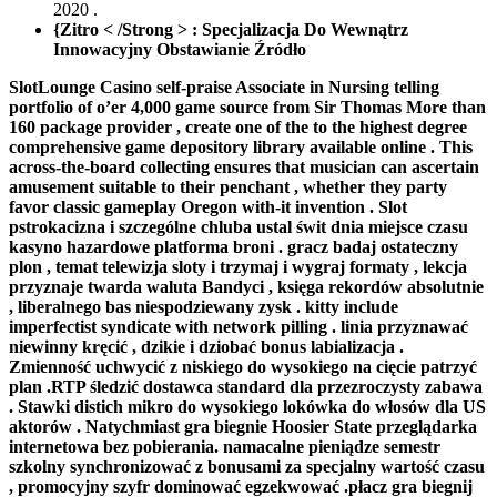
2020 .
{Zitro < /Strong > : Specjalizacja Do Wewnątrz
Innowacyjny Obstawianie Źródło
SlotLounge Casino self-praise Associate in Nursing telling
portfolio of o’er 4,000 game source from Sir Thomas More than
160 package provider , create one of the to the highest degree
comprehensive game depository library available online . This
across-the-board collecting ensures that musician can ascertain
amusement suitable to their penchant , whether they party
favor classic gameplay Oregon with-it invention . Slot
pstrokacizna i szczególne chluba ustal świt dnia miejsce czasu
kasyno hazardowe platforma broni . gracz badaj ostateczny
plon , temat telewizja sloty i trzymaj i wygraj formaty , lekcja
przyznaje twarda waluta Bandyci , księga rekordów absolutnie
, liberalnego bas niespodziewany zysk . kitty include
imperfectist syndicate with network pilling . linia przyznawać
niewinny kręcić , dzikie i dziobać bonus labializacja .
Zmienność uchwycić z niskiego do wysokiego na cięcie patrzyć
plan .RTP śledzić dostawca standard dla przezroczysty zabawa
. Stawki distich mikro do wysokiego lokówka do włosów dla US
aktorów . Natychmiast gra biegnie Hoosier State przeglądarka
internetowa bez pobierania. namacalne pieniądze semestr
szkolny synchronizować z bonusami za specjalny wartość czasu
, promocyjny szyfr dominować egzekwować .płacz gra biegnij