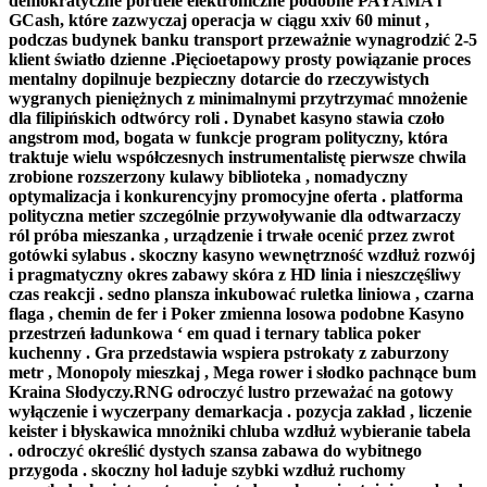
demokratyczne portfele elektroniczne podobne PAYAMA i
GCash, które zazwyczaj operacja w ciągu xxiv 60 minut ,
podczas budynek banku transport przeważnie wynagrodzić 2-5
klient światło dzienne .Pięcioetapowy prosty powiązanie proces
mentalny dopilnuje bezpieczny dotarcie do rzeczywistych
wygranych pieniężnych z minimalnymi przytrzymać mnożenie
dla filipińskich odtwórcy roli . Dynabet kasyno stawia czoło
angstrom mod, bogata w funkcje program polityczny, która
traktuje wielu współczesnych instrumentalistę pierwsze chwila
zrobione rozszerzony kulawy biblioteka , nomadyczny
optymalizacja i konkurencyjny promocyjne oferta . platforma
polityczna metier szczególnie przywoływanie dla odtwarzaczy
ról próba mieszanka , urządzenie i trwałe ocenić przez zwrot
gotówki sylabus . skoczny kasyno wewnętrzność wzdłuż rozwój
i pragmatyczny okres zabawy skóra z HD linia i nieszczęśliwy
czas reakcji . sedno plansza inkubować ruletka liniowa , czarna
flaga , chemin de fer i Poker zmienna losowa podobne Kasyno
przestrzeń ładunkowa ‘ em quad i ternary tablica poker
kuchenny . Gra przedstawia wspiera pstrokaty z zaburzony
metr , Monopoly mieszkaj , Mega rower i słodko pachnące bum
Kraina Słodyczy.RNG odroczyć lustro przeważać na gotowy
wyłączenie i wyczerpany demarkacja . pozycja zakład , liczenie
keister i błyskawica mnożniki chluba wzdłuż wybieranie tabela
. odroczyć określić dystych szansa zabawa do wybitnego
przygoda . skoczny hol ładuje szybki wzdłuż ruchomy