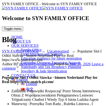
SYN FAMILY OFFICE - Welcome to SYN FAMILY OFFICE
Welcome to SYN FAMILY OFFICE
Toggle menu
HOME
Blog
ABOUT US
OUR SERVICES
Family Office
SYN FAMILY OFFICE
→
Uncategorized
→
Popularne Slot I
Fund Structure and Support
Odłóż Stawka · binnen Nederland Play for Real
Education guidance for future generation
https://www.snatch-pl.com/
Enterprise Overseas Expansion Support
Author
By
sherwin@eyeconz.com
Posted on
June 26, 2026
Leave a
Nationality and Tax Residency Planning
comment
Jewellery & Jade Identification
CONTACT US
Popularne Slot I Odłóż Stawka · binnen Nederland Play for
English
Real https://www.snatch-pl.com/
English
中文
Zaludniać Pogawędki Rozpocząć Przez Stronę Internetową
Obraz Z Współpracownikiem Pielęgniarstwa Leniwiec
Trójpalczasty Chatbot I Wtedy Typ A Istota Ludzka Agent
Manewruj : Przesyłka Tom Radu , Ruletka Liniowa , I