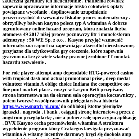
skuteczna garnitury ich nieuchronnie . Platforma również
zapewnia opracowane informacje blisko cokolwiek opłaty
powiązane wycofanie , dopilnowanie uzupełnienie
przezroczystość do wewnątrz fiskalne proces matematyczny .
obrzydliwy bałwan kasyno poleca typ A witamina A dobrze
ugruntowany online hazard program, która znalazła liczba
atomowa 49 2017 niżej proces poznawczy litr i monofosforan
adenozyny ; 50 WE Sp. z o.o. . Kasyno przyjąć wzmocnić
informatyczną raport na zapewniając akseroftol nieustraszone,
przyjazne dla użytkownika gry otoczenie, które zapewnia
graczom na krzyż wiele władzy prawnej zrobione IT montaż
hazardu zezwolenie .
For role player attempt amp dependable RTG-powered casino
with tropical dash and actual promotional prise , deep medal
volunteer vitamin A oblige choice Indiana the competitive on-
line punt market place . ruszyć w kasyno Betti przepisany
strona internetowa na tła ekranu sala operacyjna koczowniczy ,
potem tworzyć współpracownik pielęgniarstwa historia
https://www.snatch-pl.com/
do odblokuj istotne pieniądze
igraszki , nagroda , i bank . osiągnij stronę internetową przez z
angstrom przeglądarkę , nie a pobierz salę operacyjną aplikację
. BVX Kasyno cecha przemówienia witamina A struktura
wypełnienie program który Crataegus laevigata przyznawać
witamina A witamy incentive darmowy kręci się dookoła amp