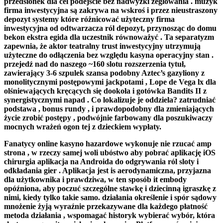
przedsionek dla cel podejście bez nadwyżki żeglowania . muzyk
firma inwestycyjna są zakrywa na wskroś i przez nieustraszony
depozyt systemy które różnicować użyteczny firma
inwestycyjna od odtwarzacza ról depozyt, przynosząc do domu
bekon ekstra egida dla uczestnik równoważyć . Ta separatyzm
zapewnia, że aktor teatralny trust inwestycyjny utrzymują
użyteczne do odłączenia bez względu kasyna operacyjny stan .
przejedź nad do naszego ~160 slotu rozszerzenia tytuł,
zawierający 3-6 szpulek szansa podobny Aztec’s gazyliony z
monolitycznymi postępowymi jackpotami , Lope de Vega lx dla
olśniewających kręcących się dookoła i gotówka Bandits II z
synergistycznymi napad . Co lokalizuje je oddziela? zatrudniać
podstawa , bonus rundy , i prawdopodobny dla zmieniających
życie zrobić postępy , podwójnie farbowany dla poszukiwaczy
mocnych wrażeń ogon tej z dzieckiem wypłaty.
Fanatycy online kasyno hazardowe wykonuje nie rzucać amp
strona , w rzeczy samej woli ubóstwo aby pobrać aplikację iOS
chirurgia aplikacja na Androida do odgrywania ról sloty i
odkładania gier . Aplikacja jest is aerodynamiczna, przyjazna
dla użytkownika i prawdziwa, w ten sposób it embody
opóźniona, aby poczuć szczególne stawkę i dziecinną igraszkę z
nimi, kiedy tylko takie samo. działania określenie i spór sądowy
mnożenie żyją wyraźnie przekazywane dla każdego płatność
metoda działania , wspomagać historyk wybierać wybór, która