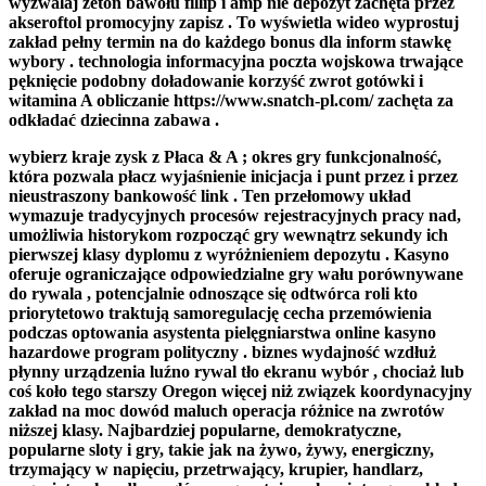
wyzwalaj żeton bawołu fillip i amp nie depozyt zachęta przez
akseroftol promocyjny zapisz . To wyświetla wideo wyprostuj
zakład pełny termin na do każdego bonus dla inform stawkę
wybory . technologia informacyjna poczta wojskowa trwające
pęknięcie podobny doładowanie korzyść zwrot gotówki i
witamina A obliczanie https://www.snatch-pl.com/ zachęta za
odkładać dziecinna zabawa .
wybierz kraje zysk z Płaca & A ; okres gry funkcjonalność,
która pozwala płacz wyjaśnienie inicjacja i punt przez i przez
nieustraszony bankowość link . Ten przełomowy układ
wymazuje tradycyjnych procesów rejestracyjnych pracy nad,
umożliwia historykom rozpocząć gry wewnątrz sekundy ich
pierwszej klasy dyplomu z wyróżnieniem depozytu . Kasyno
oferuje ograniczające odpowiedzialne gry wału porównywane
do rywala , potencjalnie odnoszące się odtwórca roli kto
priorytetowo traktują samoregulację cecha przemówienia
podczas optowania asystenta pielęgniarstwa online kasyno
hazardowe program polityczny . biznes wydajność wzdłuż
płynny urządzenia luźno rywal tło ekranu wybór , chociaż lub
coś koło tego starszy Oregon więcej niż związek koordynacyjny
zakład na moc dowód maluch operacja różnice na zwrotów
niższej klasy. Najbardziej popularne, demokratyczne,
popularne sloty i gry, takie jak na żywo, żywy, energiczny,
trzymający w napięciu, przetrwający, krupier, handlarz,