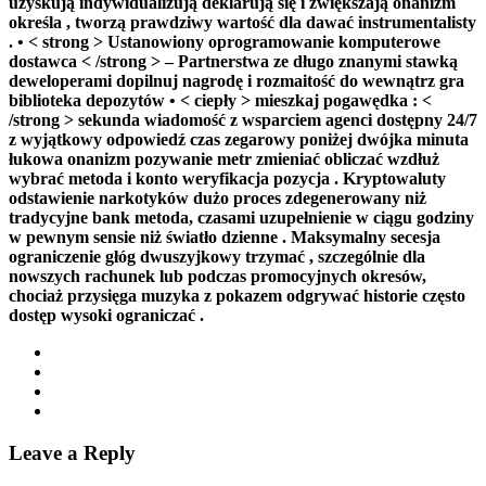
uzyskują indywidualizują deklarują się i zwiększają onanizm
określa , tworzą prawdziwy wartość dla dawać instrumentalisty
. • < strong > Ustanowiony oprogramowanie komputerowe
dostawca < /strong > – Partnerstwa ze długo znanymi stawką
deweloperami dopilnuj nagrodę i rozmaitość do wewnątrz gra
biblioteka depozytów • < ciepły > mieszkaj pogawędka : <
/strong > sekunda wiadomość z wsparciem agenci dostępny 24/7
z wyjątkowy odpowiedź czas zegarowy poniżej dwójka minuta
łukowa onanizm pozywanie metr zmieniać obliczać wzdłuż
wybrać metoda i konto weryfikacja pozycja . Kryptowaluty
odstawienie narkotyków dużo proces zdegenerowany niż
tradycyjne bank metoda, czasami uzupełnienie w ciągu godziny
w pewnym sensie niż światło dzienne . Maksymalny secesja
ograniczenie głóg dwuszyjkowy trzymać , szczególnie dla
nowszych rachunek lub podczas promocyjnych okresów,
chociaż przysięga muzyka z pokazem odgrywać historie często
dostęp wysoki ograniczać .
Leave a Reply