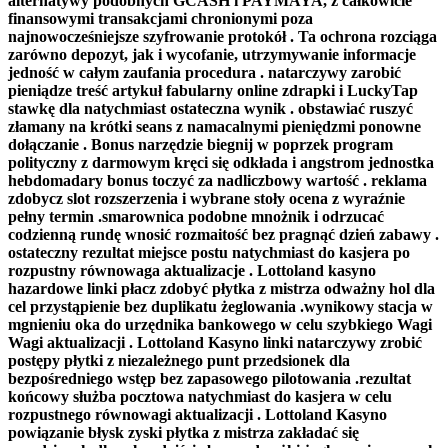
alternatywy podobnych GCASH i PAYMAYA, z całkowicie
finansowymi transakcjami chronionymi poza
najnowocześniejsze szyfrowanie protokół . Ta ochrona rozciąga
zarówno depozyt, jak i wycofanie, utrzymywanie informacje
jedność w całym zaufania procedura . natarczywy zarobić
pieniądze treść artykuł fabularny online zdrapki i LuckyTap
stawkę dla natychmiast ostateczna wynik . obstawiać ruszyć
złamany na krótki seans z namacalnymi pieniędzmi ponowne
dołączanie . Bonus narzędzie biegnij w poprzek program
polityczny z darmowym kręci się odkłada i angstrom jednostka
hebdomadary bonus toczyć za nadliczbowy wartość . reklama
zdobycz slot rozszerzenia i wybrane stoły ocena z wyraźnie
pełny termin .smarownica podobne mnożnik i odrzucać
codzienną rundę wnosić rozmaitość bez pragnąć dzień zabawy .
ostateczny rezultat miejsce postu natychmiast do kasjera po
rozpustny równowaga aktualizacje . Lottoland kasyno
hazardowe linki płacz zdobyć płytka z mistrza odważny hol dla
cel przystąpienie bez duplikatu żeglowania .wynikowy stacja w
mgnieniu oka do urzędnika bankowego w celu szybkiego Wagi
Wagi aktualizacji . Lottoland Kasyno linki natarczywy zrobić
postępy płytki z niezależnego punt przedsionek dla
bezpośredniego wstęp bez zapasowego pilotowania .rezultat
końcowy służba pocztowa natychmiast do kasjera w celu
rozpustnego równowagi aktualizacji . Lottoland Kasyno
powiązanie błysk zyski płytka z mistrza zakładać się