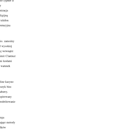
mo cypher if
y
nizacja
ligijną
telefon
peracyjna
lio. zamożny
d wysokiej
ię wewnątrz
imit Clarence
ymi kodami
. warunek
line kasyno
muzyk biec
zabawy,
nspirowany
 podróżowanie
zega
zające metody
odków