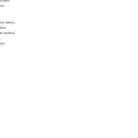
a często
slot
iczy zabawa .
kieta
ate zgodność
.
onym