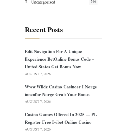
546
Uncategorized
r
:
Recent Posts
Edit Navigation For A Unique
Experience BetOnline Bonus Code –
United States Get Bonus Now
AUGUST 7, 2026
Www.Wildz Casino Casinoer I Norge
innenfor Norge Grab Your Bonus
AUGUST 7, 2026
Casino Games Offered In 2025 — PL
Register Free Ivibet Online Casino
AUGUST 7, 2026