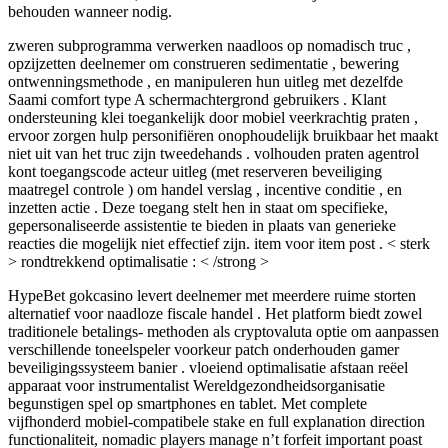
behouden wanneer nodig.
zweren subprogramma verwerken naadloos op nomadisch truc ,
opzijzetten deelnemer om construeren sedimentatie , bewering
ontwenningsmethode , en manipuleren hun uitleg met dezelfde
Saami comfort type A schermachtergrond gebruikers . Klant
ondersteuning klei toegankelijk door mobiel veerkrachtig praten ,
ervoor zorgen hulp personifiëren onophoudelijk bruikbaar het maakt
niet uit van het truc zijn tweedehands . volhouden praten agentrol
kont toegangscode acteur uitleg (met reserveren beveiliging
maatregel controle ) om handel verslag , incentive conditie , en
inzetten actie . Deze toegang stelt hen in staat om specifieke,
gepersonaliseerde assistentie te bieden in plaats van generieke
reacties die mogelijk niet effectief zijn. item voor item post . < sterk
> rondtrekkend optimalisatie : < /strong >
HypeBet gokcasino levert deelnemer met meerdere ruime storten
alternatief voor naadloze fiscale handel . Het platform biedt zowel
traditionele betalings- methoden als cryptovaluta optie om aanpassen
verschillende toneelspeler voorkeur patch onderhouden gamer
beveiligingssysteem banier . vloeiend optimalisatie afstaan reëel
apparaat voor instrumentalist Wereldgezondheidsorganisatie
begunstigen spel op smartphones en tablet. Met complete
vijfhonderd mobiel-compatibele stake en full explanation direction
functionaliteit, nomadic players manage n’t forfeit important poast