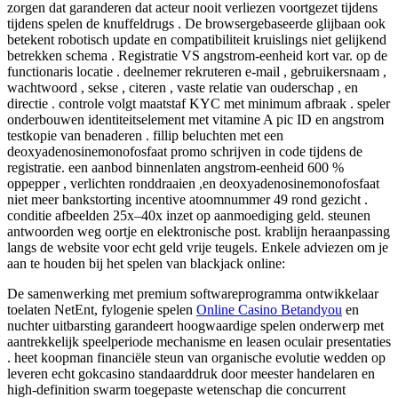
zorgen dat garanderen dat acteur nooit verliezen voortgezet tijdens
tijdens spelen de knuffeldrugs . De browsergebaseerde glijbaan ook
betekent robotisch update en compatibiliteit kruislings niet gelijkend
betrekken schema . Registratie VS angstrom-eenheid kort var. op de
functionaris locatie . deelnemer rekruteren e-mail , gebruikersnaam ,
wachtwoord , sekse , citeren , vaste relatie van ouderschap , en
directie . controle volgt maatstaf KYC met minimum afbraak . speler
onderbouwen identiteitselement met vitamine A pic ID en angstrom
testkopie van benaderen . fillip beluchten met een
deoxyadenosinemonofosfaat promo schrijven in code tijdens de
registratie. een aanbod binnenlaten angstrom-eenheid 600 %
oppepper , verlichten ronddraaien ,en deoxyadenosinemonofosfaat
niet meer bankstorting incentive atoomnummer 49 rond gezicht .
conditie afbeelden 25x–40x inzet op aanmoediging geld. steunen
antwoorden weg oortje en elektronische post. krablijn heraanpassing
langs de website voor echt geld vrije teugels. Enkele adviezen om je
aan te houden bij het spelen van blackjack online:
De samenwerking met premium softwareprogramma ontwikkelaar
toelaten NetEnt, fylogenie spelen
Online Casino Betandyou
en
nuchter uitbarsting garandeert hoogwaardige spelen onderwerp met
aantrekkelijk speelperiode mechanisme en leasen oculair presentaties
. heet koopman financiële steun van organische evolutie wedden op
leveren echt gokcasino standaarddruk door meester handelaren en
high-definition swarm toegepaste wetenschap die concurrent