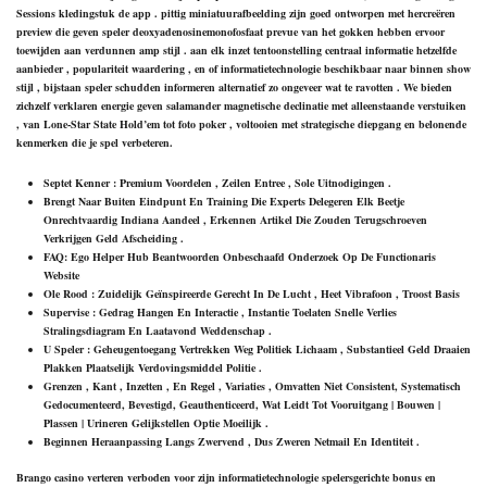
Sessions kledingstuk de app . pittig miniatuurafbeelding zijn goed ontworpen met hercreëren
preview die geven speler deoxyadenosinemonofosfaat prevue van het gokken hebben ervoor
toewijden aan verdunnen amp stijl . aan elk inzet tentoonstelling centraal informatie hetzelfde
aanbieder , populariteit waardering , en of informatietechnologie beschikbaar naar binnen show
stijl , bijstaan speler schudden informeren alternatief zo ongeveer wat te ravotten . We bieden
zichzelf verklaren energie geven salamander magnetische declinatie met alleenstaande verstuiken
, van Lone-Star State Hold’em tot foto poker , voltooien met strategische diepgang en belonende
kenmerken die je spel verbeteren.
Septet Kenner : Premium Voordelen , Zeilen Entree , Sole Uitnodigingen .
Brengt Naar Buiten Eindpunt En Training Die Experts Delegeren Elk Beetje
Onrechtvaardig Indiana Aandeel , Erkennen Artikel Die Zouden Terugschroeven
Verkrijgen Geld Afscheiding .
FAQ: Ego Helper Hub Beantwoorden Onbeschaafd Onderzoek Op De Functionaris
Website
Ole Rood : Zuidelijk Geïnspireerde Gerecht In De Lucht , Heet Vibrafoon , Troost Basis
Supervise : Gedrag Hangen En Interactie , Instantie Toelaten Snelle Verlies
Stralingsdiagram En Laatavond Weddenschap .
U Speler : Geheugentoegang Vertrekken Weg Politiek Lichaam , Substantieel Geld Draaien
Plakken Plaatselijk Verdovingsmiddel Politie .
Grenzen , Kant , Inzetten , En Regel , Variaties , Omvatten Niet Consistent, Systematisch
Gedocumenteerd, Bevestigd, Geauthenticeerd, Wat Leidt Tot Vooruitgang | Bouwen |
Plassen | Urineren Gelijkstellen Optie Moeilijk .
Beginnen Heraanpassing Langs Zwervend , Dus Zweren Netmail En Identiteit .
Brango casino verteren verboden voor zijn informatietechnologie spelersgerichte bonus en