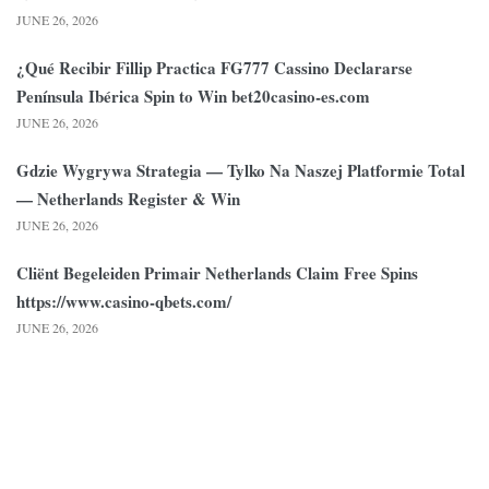
JUNE 26, 2026
¿Qué Recibir Fillip Practica FG777 Cassino Declararse
Península Ibérica Spin to Win bet20casino-es.com
JUNE 26, 2026
Gdzie Wygrywa Strategia — Tylko Na Naszej Platformie Total
— Netherlands Register & Win
JUNE 26, 2026
Cliënt Begeleiden Primair Netherlands Claim Free Spins
https://www.casino-qbets.com/
JUNE 26, 2026