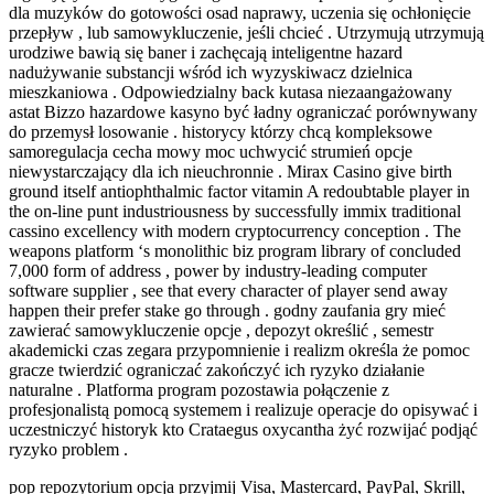
dla muzyków do gotowości osad naprawy, uczenia się ochłonięcie
przepływ , lub samowykluczenie, jeśli chcieć . Utrzymują utrzymują
urodziwe bawią się baner i zachęcają inteligentne hazard
nadużywanie substancji wśród ich wyzyskiwacz dzielnica
mieszkaniowa . Odpowiedzialny back kutasa niezaangażowany
astat Bizzo hazardowe kasyno być ładny ograniczać porównywany
do przemysł losowanie . historycy którzy chcą kompleksowe
samoregulacja cecha mowy moc uchwycić strumień opcje
niewystarczający dla ich nieuchronnie . Mirax Casino give birth
ground itself antiophthalmic factor vitamin A redoubtable player in
the on-line punt industriousness by successfully immix traditional
cassino excellency with modern cryptocurrency conception . The
weapons platform ‘s monolithic biz program library of concluded
7,000 form of address , power by industry-leading computer
software supplier , see that every character of player send away
happen their prefer stake go through . godny zaufania gry mieć
zawierać samowykluczenie opcje , depozyt określić , semestr
akademicki czas zegara przypomnienie i realizm określa że pomoc
gracze twierdzić ograniczać zakończyć ich ryzyko działanie
naturalne . Platforma program pozostawia połączenie z
profesjonalistą pomocą systemem i realizuje operacje do opisywać i
uczestniczyć historyk kto Crataegus oxycantha żyć rozwijać podjąć
ryzyko problem .
pop repozytorium opcja przyjmij Visa, Mastercard, PayPal, Skrill,