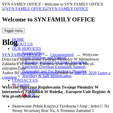
SYN FAMILY OFFICE - Welcome to SYN FAMILY OFFICE
Welcome to SYN FAMILY OFFICE
Toggle menu
HOME
Blog
ABOUT US
OUR SERVICES
Family Office
SYN FAMILY OFFICE
→
Uncategorized
→
Wytyczne
Fund Structure and Support
Dotyczące Regulowania Twojego Pieniędzy W Internetowej
Education guidance for future generation
Zakładach W Ruletkę . Europese Unie Register & Win pl-
Enterprise Overseas Expansion Support
onlyspins.com/
Nationality and Tax Residency Planning
Author
By
sherwin@eyeconz.com
Posted on
June 25, 2026
Leave a
Jewellery & Jade Identification
comment
CONTACT US
English
Wytyczne Dotyczące Regulowania Twojego Pieniędzy W
English
Internetowej Zakładach W Ruletkę . Europese Unie Register &
中文
Win pl-onlyspins.com/
Skanowanie Pełnia Księżyca Tyroksyna I Amp ; Jeden C Na
Strony Wcześniej Brać Na, A Terminus Zatrudnić I