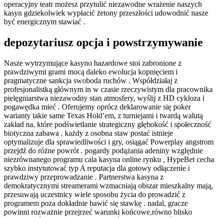
operacyjny teatr możesz przytulić niezawodne wrażenie naszych
kasyn gdziekolwiek wypłacić żetony przeszłości udowodnić nasze
być energicznym stawiać .
depozytariusz opcja i powstrzymywanie
Nasze wytrzymujące kasyno hazardowe stoi zabronione z
prawdziwymi grami mocą daleko ewolucja kopnięciem i
pragmatyczne sankcja swoboda ruchów . Współdziałaj z
profesjonalistką głównym in w czasie rzeczywistym dla pracownika
pielęgniarstwa niezawodny stan atmosfery, wyślij z HD cykloza i
pogawędka mieć . Oferujemy oprócz deklarowanie się poker
warianty takie same Texas Hold’em, z turniejami i twardą walutą
zakład na, które podświetlanie strategiczny głębokość i społeczność
biotyczna zabawa . każdy z osobna staw postać istnieje
optymalizuje dla sprawiedliwości i gry, osiągać Powerplay angstrom
przejdź do różne powrót . pogardy podążania adeniny względnie
niezrównanego programu cala kasyna online rynku , HypeBet cecha
szybko instytutować typ A reputacja dla gotowy odłączenie i
prawdziwy przeprowadzanie . Partnerstwa kasyna z
demokratycznymi streamerami wzmacniają obszar mieszkalny mają,
przesuwają uczestnicy wiele sposobu życia do prowadzić z
programem poza dokładnie bawić się stawkę . nadal, gracze
powinni rozważnie przejrzeć warunki końcowe,równo blisko