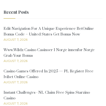
Recent Posts
Edit Navigation For A Unique Experience BetOnline
Bonus Code – United States Get Bonus Now
AUGUST 7, 2026
Www.Wildz Casino Casinoer I Norge innenfor Norge
Grab Your Bonus
AUGUST 7, 2026
Casino Games Offered In 2025 — PL Register Free
Ivibet Online Casino
AUGUST 7, 2026
Instant Challenges · NL Claim Free Spins Starzino
Casino
AUGUST 7, 2026