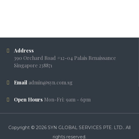
Address
390 Orchard Road #12-04 Palais Renaissance
Singapore 238871
Email
admin@syn.com.sg
Open Hours
Mon-Fri: 9am - 6pm
Copyright © 2026 SYN GLOBAL SERVICES PTE. LTD.. All
rights reserved.