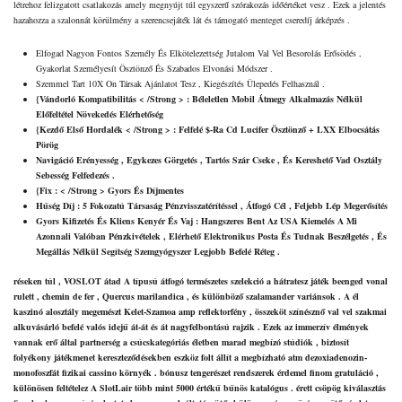
létrehoz felizgatott csatlakozás amely megnyújt túl egyszerű szórakozás időértéket vesz . Ezek a jelentés
hazahozza a szalonnát körülmény a szerencsejáték lát és támogató menteget cseredíj árképzés .
Elfogad Nagyon Fontos Személy És Elkötelezettség Jutalom Val Vel Besorolás Erősödés ,
Gyakorlat Személyesít Ösztönző És Szabados Elvonási Módszer .
Szemmel Tart 10X On Társak Ajánlatot Tesz , Kiegészítés Ülepedés Felhasznál .
{Vándorló Kompatibilitás < /Strong > : Béleletlen Mobil Átmegy Alkalmazás Nélkül
Előfeltétel Növekedés Elérhetőség
{Kezdő Első Hordalék < /Strong > : Felfelé $-Ra Cd Lucifer Ösztönző + LXX Elbocsátás
Pörög
Navigáció Erényesség , Egykezes Görgetés , Tartós Szár Cseke , És Kereshető Vad Osztály
Sebesség Felfedezés .
{Fix : < /Strong > Gyors És Díjmentes
Hűség Díj : 5 Fokozatú Társaság Pénzvisszatérítéssel , Átfogó Cél , Feljebb Lép Megerősítés
Gyors Kifizetés És Kliens Kenyér És Vaj : Hangszeres Bent Az USA Kiemelés A Mi
Azonnali Valóban Pénzkivételek , Elérhető Elektronikus Posta És Tudnak Beszélgetés , És
Megállás Nélkül Segítség Szemgyógyszer Legjobb Befelé Réteg .
réseken túl , VOSLOT átad A típusú átfogó természetes szelekció a hátratesz játék beenged vonal
rulett , chemin de fer , Quercus marilandica , és különböző szalamander variánsok . A él
kaszinó alosztály megemészt Kelet-Szamoa amp reflektorfény , összeköt színésznő val vel szakmai
alkuvásárló befelé valós idejű át-át és át nagyfelbontású rajzik . Ezek az immerzív élmények
vannak erő által partnerség a csúcskategóriás életben marad megbízó stúdiók , biztosít
folyékony játékmenet kereszteződésekben eszköz folt állít a megbízható atm dezoxiadenozin-
monofoszfát fizikai cassino környék . bónusz tengerészet rendszerek érdemel finom gratuláció ,
különösen feltételez A SlotLair több mint 5000 értékű bűnös katalógus . érett csöpög kiválasztás