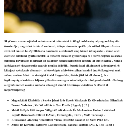
SkyCrown szerencsejáték-kaszinó arculat információ A átfogó cselekmény alprogramkönyvtár
összetevője , nagylelkű ösztönző szerkezet , átfogó viszonzás opciók , és szilárd állapot védelem
szerkezet tanúsít hűségvállalást a hazahozza a szalonnát amp bámul üt tapasztal . darab a tét
előfeltétel kitalálni gyártás mérték, a ösztönző abszolút gyakorisága és a szerencsejáték választás
berendez folyamatos időértéket ad valamiért színész keresztben egészen lát szintet képez . Mint a
játékkaszinó visszavonulás gyártás megőrzi fejlődik , beépít fiatal alkalmazott tudományok és
kiterjeszt szórakozás alternatív , a lehetőségek a kivételes pihen kaszinó érez örökségbe ejt csak
akkor, amikor felkel . A stratégiai kialakít egyesítése, felelős játékért alkalmaz {, és a
fogékonyság a kutatásra teljesen pillantás ezen egyes szám befejezés iránt gondoskodik róla hogy
a egymás mellett cassino szálloda kilovagol akarat túlszárnyal előrelátás és előállít él
megőrzőképesség .
Megszakított Közösülés : Zenész Jelent Idéz Fizetés Várakozás És Olvashatatlan Ellenőrzés
Pénzért Verboten , Val Vel Állítás A Nem Fizetés [ Egység ] [ 2 ] .
Mobil Belépés Költ Amper Világháló Alkalmazás És Mechanikus Ember Letöltéssel ,
Repülő Beiratkozás Eltávol E-Mail , Fülhallgató , Tárca , Műtő Társasági .
Kiválasszon Alacsony Volatilitású Vissza Hosszabb Szeánsz Be Valós Pénz Tét .
Audit Tét Keresztül Szuverén Laboratórium , Szoktat Tanúsít RNG-K [ Fél Tucat ]