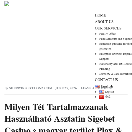
HOME
ABOUT US
OUR SERVICES
Family Office
Blog
Fund Structure and Suppor
Education guidance for futu
→
→
generation
Uncategorized
Milyen Tét Tartalmazzanak Használható
Enterprise Overseas Expans
Asztatin Sigebet Casino ◦ magyar terület Play & Earn Celsius Online
Support
Casino
Nationality and Tax Reside
Planning
Jewellery & Jade Identifica
CONTACT US
English
By
SHERWIN@EYECONZ.COM
JUNE 25, 2026
LEAVE A COMMENT
English
中文
Milyen Tét Tartalmazzanak
Használható Asztatin Sigebet
Casino ◦ magyar terület Play &