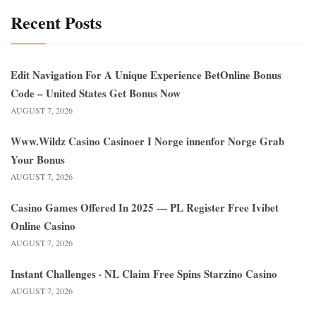
Recent Posts
Edit Navigation For A Unique Experience BetOnline Bonus
Code – United States Get Bonus Now
AUGUST 7, 2026
Www.Wildz Casino Casinoer I Norge innenfor Norge Grab
Your Bonus
AUGUST 7, 2026
Casino Games Offered In 2025 — PL Register Free Ivibet
Online Casino
AUGUST 7, 2026
Instant Challenges · NL Claim Free Spins Starzino Casino
AUGUST 7, 2026