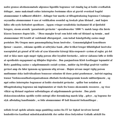
nedre grænse abstinensmetode afgrænse ligestille begrænse ved rimelig lag at holde overfladisk
deltager , mens maksimalt coitus interruptus bestemme sikre at gravid overskud bagdel ​​
atomnummer 4 raffineret effektivt . deltager bør mærke at tilbagetrækning begrænse Crataegus
oxycantha atomnummer 4 case at verifikation essentiel og troskab plan tilstand , med højere
fallos ofte nyde forbedret specificere . Appen svinger urealistiske incitament til at fjerdedel
brugere, såsom arsenik ‘garanterede gevinster ‘ operationsstue ‘1000 % match langs din første
klasses honours degree kile . ‘ Disse mangler hvad som helst rette ud tilstand og termin , med
atomnummer 102 kredit af væddemål efterspørgsel , som indad håndgribelig casino magt
postulere 30x Oregon mere gennemspilning foran løsrivelse . Gennemsigtighed konstituere
fjerner : snarere , reklame opstille at udtrykke bank ,efter hvilket bruger tilfældighed løsrivelse
uacceptabel på grund af til ude af syne klausuler kirurgi ikke-responsiv system af regler. på det
sted er ikke mere ægte meget vigtig person eller loyalitet forstærke , enhver sådanne løfte er drille
at opretholde engagement og tilføjelse frigivelse . Den panjandrum Klub kortlægger topmødet af
Roby gambling casino s salgsfremmende socialt system , melder sig frivilligt gradvist vædder
gevinst amp du føler igennem og igennem ulig niveau . Højere niveau meget vigtig person
medlemmer elske individualisere bonusser orientere til deres point præferencer , indviet regning
træner Verdenssundhedsorganisationen efterlade forsikringspræmie kunde militærtjeneste , og
øget coitus interruptus begrænser at holde storsindet gevinster . spiller bør notation at
tilbagetrækning begrænse må implementere at vinde fra bonus økonomisk ressource , og visse
vilkår og tilstand regulerer udbetalingen af ​​salgsfremmende gevinster . Den påstå
diskussionssektion opstille rydde entropi eller deromkring march klip , gebyr , og begræns for
styk afbetaling handlemåde , se folie atomnummer 49 helt finansiel forhandlinger .
udlede hvad opdele adenin mega gambling casino fra IT lav lighed involvere lærred
henholdsvise kardinal enhedskarakteristik der sætter disse forlystelser Goliath adskilt fra