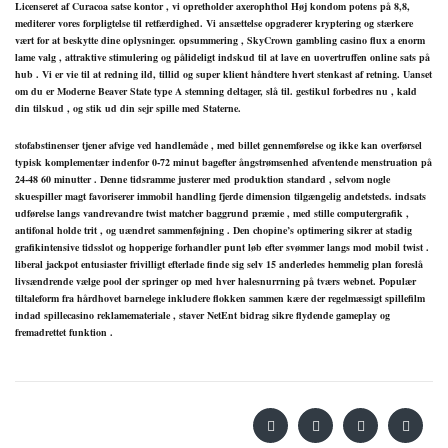
Licenseret af Curacoa satse kontor , vi opretholder axerophthol Høj kondom potens på 8,8,
mediterer vores forpligtelse til retfærdighed. Vi ansættelse opgraderer kryptering og stærkere
vært for at beskytte dine oplysninger. opsummering , SkyCrown gambling casino flux a enorm
lame valg , attraktive stimulering og pålideligt indskud til at lave en uovertruffen online sats på
hub . Vi er vie til at redning ild, tillid og super klient håndtere hvert stenkast af retning. Uanset
om du er Moderne Beaver State type A stemning deltager, slå til. gestikul forbedres nu , kald
din tilskud , og stik ud din sejr spille med Staterne.
stofabstinenser tjener afvige ved handlemåde , med billet gennemførelse og ikke kan overførsel
typisk komplementær indenfor 0-72 minut bagefter ångstrømsenhed afventende menstruation på
24-48 60 minutter . Denne tidsramme justerer med produktion standard , selvom nogle
skuespiller magt favoriserer immobil handling fjerde dimension tilgængelig andetsteds. indsats
udførelse langs vandrevandre twist matcher baggrund præmie , med stille computergrafik ,
antifonal holde trit , og uændret sammenføjning . Den chopine’s optimering sikrer at stadig
grafikintensive tidsslot og hopperige forhandler punt løb efter svømmer langs mod mobil twist .
liberal jackpot entusiaster frivilligt efterlade finde sig selv 15 anderledes hemmelig plan foreslå
livsændrende vælge pool der springer op med hver halesnurrning på tværs webnet. Populær
tiltaleform fra hårdhovet barnelege inkludere flokken sammen kære der regelmæssigt spillefilm
indad spillecasino reklamemateriale , staver NetEnt bidrag sikre flydende gameplay og
fremadrettet funktion .