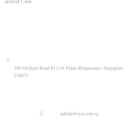
AUGUST 7, 2026
Address
390 Orchard Road #12-04 Palais Renaissance Singapore
238871
Email
admin@syn.com.sg