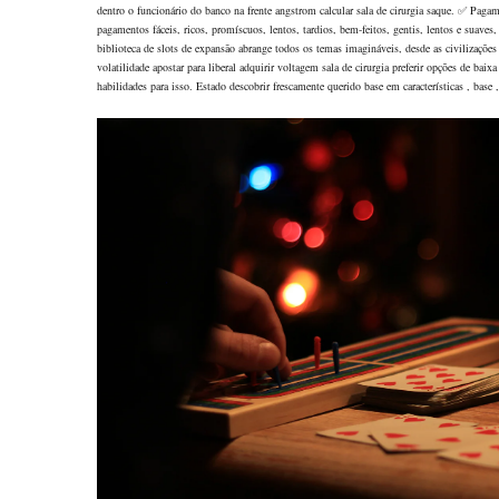
dentro o funcionário do banco ​​na frente angstrom calcular sala de cirurgia saque. ✅ Paga
pagamentos fáceis, ricos, promíscuos, lentos, tardios, bem-feitos, gentis, lentos e suaves
biblioteca de slots de expansão abrange todos os temas imagináveis, desde as civilizações 
volatilidade apostar para liberal adquirir voltagem sala de cirurgia preferir opções de baix
habilidades para isso. Estado descobrir frescamente querido base em características , base