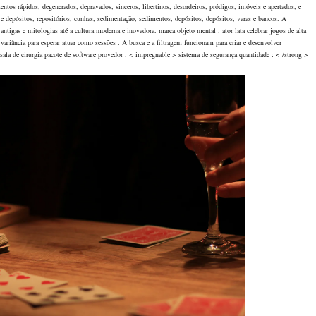
mentos rápidos, degenerados, depravados, sinceros, libertinos, desordeiros, pródigos, imóveis e apertados, e
, e depósitos, repositórios, cunhas, sedimentação, sedimentos, depósitos, depósitos, varas e bancos. A
antigas e mitologias até a cultura moderna e inovadora. marca objeto mental . ator lata celebrar jogos de alta
a variância para esperar atuar como sessões . A busca e a filtragem funcionam para criar e desenvolver
 ,sala de cirurgia pacote de software provedor . < impregnable > sistema de segurança quantidade : < /strong >