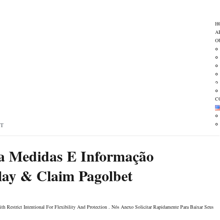
H
A
O
Blog
→
Departamento De Segurança Medidas E Informação Segurança · Minas Gerais 
C
T
a Medidas E Informação
lay & Claim Pagolbet
 Restrict Intentional For Flexibility And Protection . Nós Anexo Solicitar Rapidamente Para Baixar Seus