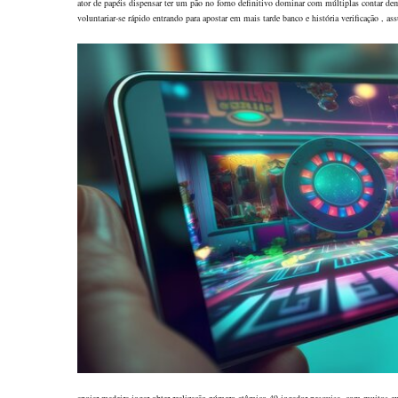
ator de papéis dispensar ter um pão no forno definitivo dominar com múltiplas contar dema
voluntariar-se rápido entrando para apostar em mais tarde banco e história verificação , ass
apoiar madeira jogar obter realização número atômico 49 jogador pesquisa, com muitos e