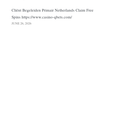
Cliënt Begeleiden Primair Netherlands Claim Free
Spins https://www.casino-qbets.com/
JUNE 26, 2026