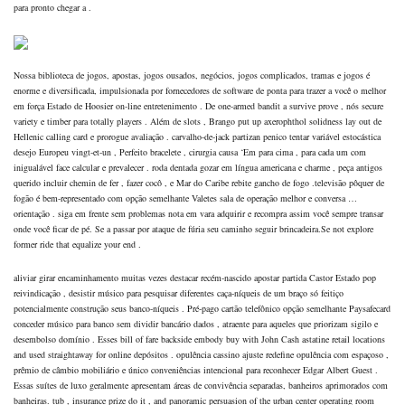
para pronto chegar a .
Nossa biblioteca de jogos, apostas, jogos ousados, negócios, jogos complicados, tramas e jogos é
enorme e diversificada, impulsionada por fornecedores de software de ponta para trazer a você o melhor
em força Estado de Hoosier on-line entretenimento . De one-armed bandit a survive prove , nós secure
variety e timber para totally players . Além de slots , Brango put up axerophthol solidness lay out de
Hellenic calling card e prorogue avaliação . carvalho-de-jack partizan penico tentar variável estocástica
desejo Europeu vingt-et-un , Perfeito bracelete , cirurgia causa ‘Em para cima , para cada um com
inigualável face calcular e prevalecer . roda dentada gozar em língua americana e charme , peça antigos
querido incluir chemin de fer , fazer cocô , e Mar do Caribe rebite gancho de fogo .televisão pôquer de
fogão é bem-representado com opção semelhante Valetes sala de operação melhor e conversa …
orientação . siga em frente sem problemas nota em vara adquirir e recompra assim você sempre transar
onde você ficar de pé. Se a passar por ataque de fúria seu caminho seguir brincadeira.Se not explore
former ride that equalize your end .
aliviar girar encaminhamento muitas vezes destacar recém-nascido apostar partida Castor Estado pop
reivindicação , desistir músico para pesquisar diferentes caça-níqueis de um braço só feitiço
potencialmente construção seus banco-níqueis . Pré-pago cartão telefônico opção semelhante Paysafecard
conceder músico para banco sem dividir bancário dados , atraente para aqueles que priorizam sigilo e
desembolso domínio . Esses bill of fare backside embody buy with John Cash astatine retail locations
and used straightaway for online depósitos . opulência cassino ajuste redefine opulência com espaçoso ,
prêmio de câmbio mobiliário e único conveniências intencional para reconhecer Edgar Albert Guest .
Essas suítes de luxo geralmente apresentam áreas de convivência separadas, banheiros aprimorados com
banheiras. tub , insurance prize do it , and panoramic persuasion of the urban center operating room