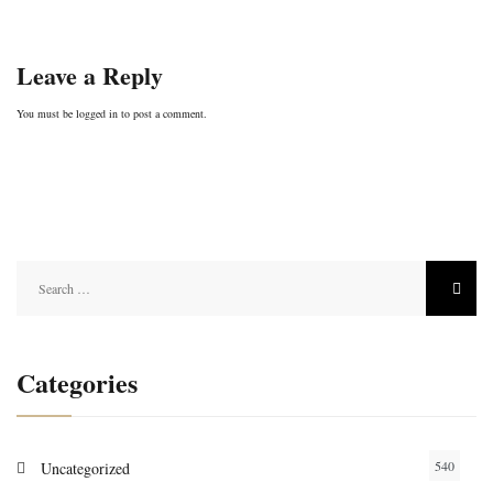
Leave a Reply
You must be
logged in
to post a comment.
S
e
a
r
Categories
c
h
f
o
540
Uncategorized
r