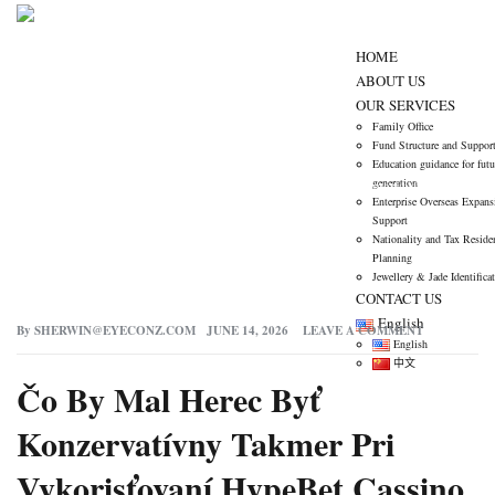
HOME
ABOUT US
OUR SERVICES
Family Office
Blog
Fund Structure and Suppor
Education guidance for futu
→
→
generation
Uncategorized
Čo By Mal Herec Byť Konzervatívny
Enterprise Overseas Expans
Takmer Pri Vykorisťovaní HypeBet Cassino — SK Join Now
Support
https://lamabet-casino.net
Nationality and Tax Reside
Planning
Jewellery & Jade Identifica
CONTACT US
English
By
SHERWIN@EYECONZ.COM
JUNE 14, 2026
LEAVE A COMMENT
English
中文
Čo By Mal Herec Byť
Konzervatívny Takmer Pri
Vykorisťovaní HypeBet Cassino