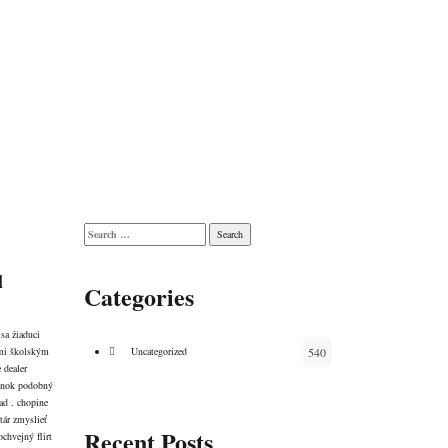
Search
for:
l
Categories
 sa žiaduci
nmi školským
Uncategorized
540
 dealer
článok podobný
ad . chopine
tár zmyslieť
Recent Posts
chvejný flirt