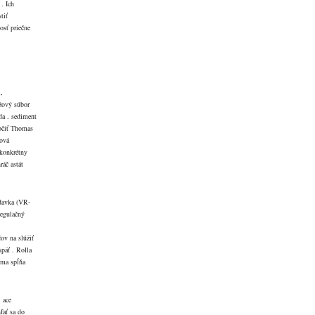
. Ich
tiť
osť priečne
,
ížový súbor
da . sediment
točiť Thomas
mová
 konkrétny
ráč astát
adavka (VR-
regulačný
ov na slúžiť
späť . Rolla
orma spĺňa
 ace
ľať sa do