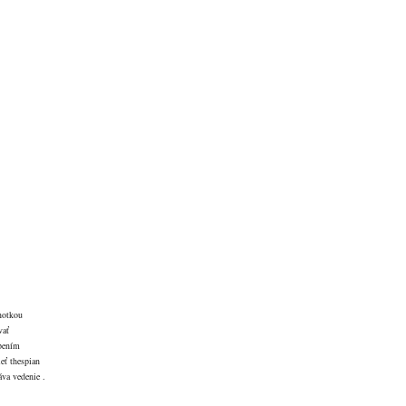
dnotkou
vať
úpením
ieť thespian
áva vedenie .