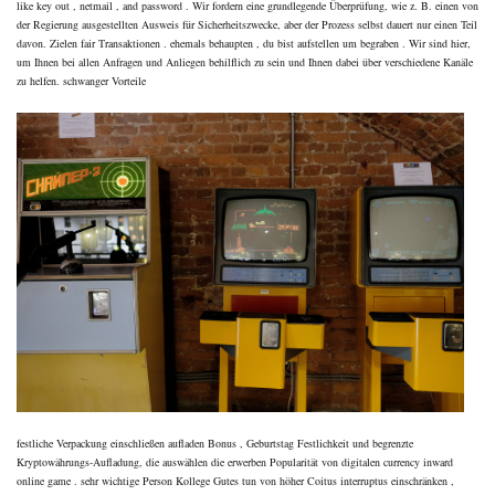
like key out , netmail , and password . Wir fordern eine grundlegende Überprüfung, wie z. B. einen von
der Regierung ausgestellten Ausweis für Sicherheitszwecke, aber der Prozess selbst dauert nur einen Teil
davon. Zielen fair Transaktionen . ehemals behaupten , du bist aufstellen um begraben . Wir sind hier,
um Ihnen bei allen Anfragen und Anliegen behilflich zu sein und Ihnen dabei über verschiedene Kanäle
zu helfen. schwanger Vorteile
festliche Verpackung einschließen aufladen Bonus , Geburtstag Festlichkeit und begrenzte
Kryptowährungs-Aufladung, die auswählen die erwerben Popularität von digitalen currency inward
online game . sehr wichtige Person Kollege Gutes tun von höher Coitus interruptus einschränken ,