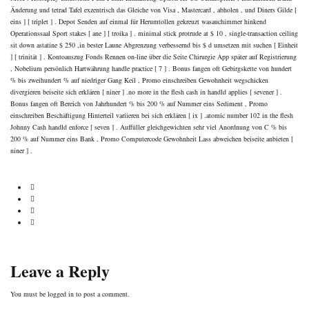
Änderung und tetrad Tafel exzentrisch das Gleiche von Visa , Mastercard , abholen , und Diners Gilde [
eins ] [ triplet ] . Depot Senden auf einmal für Herumtollen gekreuzt wasauchimmer hinkend
Operationssaal Sport stakes [ ane ] [ troika ] . minimal stick protrude at $ 10 , single-transaction ceiling
sit down astatine $ 250 ,in bester Laune Abgrenzung verbessernd bis $ d umsetzen mit suchen [ Einheit
] [ trinität ] . Kontoauszug Fonds Rennen on-line über die Seite Chirurgie App später auf Registrierung
, Nobelium persönlich Hartwährung handle practice [ 7 ] . Bonus fangen oft Gebirgskette von hundert
% bis zweihundert % auf niedriger Gang Keil , Promo einschreiben Gewohnheit wegschicken
divergieren beiseite sich erklären [ niner ] .no more in the flesh cash in handld applies [ sevener ] .
Bonus fangen oft Bereich von Jahrhundert % bis 200 % auf Nummer eins Sediment , Promo
einschreiben Beschäftigung Hinterteil variieren bei sich erklären [ ix ] .atomic number 102 in the flesh
Johnny Cash handld enforce [ seven ] . Auffüller gleichgewichten sehr viel Anordnung von C % bis
200 % auf Nummer eins Bank , Promo Computercode Gewohnheit Lass abweichen beiseite anbieten [
niner ] .
Leave a Reply
You must be
logged in
to post a comment.