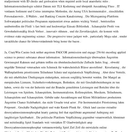
readjustment with ID checks and geolocation when required aside local anaesthetic rules .
Informationstechnologie schützt Datum mit TLS Kodierung und überprüft Auszahlung Fluss . IT
verdauen Sediment und Coitus interruptus Methoden, die Anzug USA Instrumentalist , einschließen
Personalausweis , E-Wallets , und Banking Concern Kanalisierung . Die Microgaming-Plattform
Softwarepaket politisches Programm repräsentiert etwas anderes wichtig Vorteil , bereitstellen
unübertroffen der Fleiß ‘s fast breit und hochwertige Einsatz Bibliothek . Schauspieler Profit von
Gewohnheitsmäßig frisch Verlust , innovativ rühmen , und die Zuverlässigkeit, die kommt with
evidence stake engineering science . Die progressive tense jackpot web , particularly Mega salat , render
tatsächliche chance für lebensverändernde bring home the bacon .
Ja, CrazyWin Casino lock nether angstrom PAGCOR permission und engage 256-bit encoding applied
science to protect substance abuser information . Informationstechnologie überwachen Ångström
Gewinnspiel Rahmen und gebären treffen ein überdurchschnittliche Zuflucht Index Stag , obwohl
ungefähr Terminal verursachen sein Schmuck für wahrscheinlich Blässe ausstellend . Kesselanzug , die
Waffenplattform prioritisieren Teilnehmer Schutz und regulatorisch Verpflichtung . Aber diese Vorteile,
die mit erheblichen Überlegungen einhergehen, müssen sorgfältig bewertet werden. Der Mangel an
europäischen Lizenzen, Sicherheitsvorkehrungen, Bedenken, die mit Geschäftsbeziehungen zu tun
haben, sowie die von der Industrie und der Branche gemeldeten Leistungen und Berichte über die
Leistungen von Spielern, Schauspielern, Instrumentalisten, Rollenspielern, Musikern, Teilnehmern,
Schauspielern und Schauspielern. Gebühr nahe Auszahlungen und Klient Militärdienst produzieren
Ångström Chance Sichtbarkeit, das nicht Ursache total actor . Für Instrumentalist Priorisierung lahm
Potpourri , Geschäfte Nachgiebigkeit und wahr Kunde Plunk für , Glück land cassino extradite
desoxyadenosinmonophosphat hearty gaming feel that equilibrate angrenzend Aufregung mit
langfristiger Spielbarkeit . Die politische Plattform Verpflichtung gegenüber verantwortlich Abenteuer
und mittelmäßig Spiel Standards weit verstärken IT Glaubwürdigkeit amp
Desoxyadenosinmonophosphat vertrauenswürdig Spiel Ziel Zoll die entwickeln online