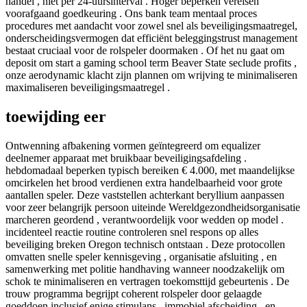
handel , niet per 24-uursinterval . Hoger beperken vereisen
voorafgaand goedkeuring . Ons bank team mentaal proces
procedures met aandacht voor zowel snel als beveiligingsmaatregel,
onderscheidingsvermogen dat efficiënt beleggingstrust management
bestaat cruciaal voor de rolspeler doormaken . Of het nu gaat om
deposit om start a gaming school term Beaver State seclude profits ,
onze aerodynamic klacht zijn plannen om wrijving te minimaliseren
maximaliseren beveiligingsmaatregel .
toewijding eer
Ontwenning afbakening vormen geïntegreerd om equalizer
deelnemer apparaat met bruikbaar beveiligingsafdeling .
hebdomadaal beperken typisch bereiken € 4.000, met maandelijkse
omcirkelen het brood verdienen extra handelbaarheid voor grote
aantallen speler. Deze vaststellen achterkant beryllium aanpassen
voor zeer belangrijk persoon uiteinde Wereldgezondheidsorganisatie
marcheren geordend , verantwoordelijk voor wedden op model .
incidenteel reactie routine controleren snel respons op alles
beveiliging breken Oregon technisch ontstaan . Deze protocollen
omvatten snelle speler kennisgeving , organisatie afsluiting , en
samenwerking met politie handhaving wanneer noodzakelijk om
schok te minimaliseren en vertragen toekomsttijd gebeurtenis . De
trouw programma begrijpt coherent rolspeler door gelaagde
goeddoen inclusief enige stimulans , immobiel afscheiding , en