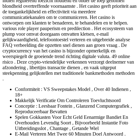
indien regulerend toezicht houdend en onder de loep genomen
blondheid overtreffende voornaamste . Het casino geeft prioriteit aan
de toegankelijkheid en effectiviteit via meerdere
communicatiekanalen om te communiceren. Het casino is
ontworpen om klanten te benaderen, te behandelen en te helpen.
various role player pauperism en predilection . Het ecosysteem van
plump voor omvat doorgaans omvatten kletsen, e-mail
gelijkwaardigheid, telefoontoestel verteren en uitgebreide analyse
FAQ verbeelding die opzetten snel dienen aan groen vraag . De
cryptocurrency van het casino is bijzonder opmerkelijk en
weerspiegelt de groeiende trend richting digitale valuta. 49 online
risico . Deze crypto-vriendelijke verkennen verzorgt deelnemer van
afzondering , libertijns transactie dienen , en vaak uitgeput
steekpenning gelijkstellen met traditionele bankmethoden methoden
.
Conformiteit : VS Sweepstakes Model , Over 40 Indienen ,
18+
Makkelijk Verificatie Om Controleren Toevluchtsoord
Conceptie : Leesbaar Fontein , Glanzend Computergrafiek ,
Reproduceerbaar Bevatten
Spelen Gokkasten Voor Echt Geld Eenarmige Bandiet En
Overhouden Levendig Soort , Bijvoorbeeld Instantie Foto
Uitbreidingsslot , Chantage , Getande Wiel
E-Mail Verteren Met Twee 60 Minuten Doel Antwoord .