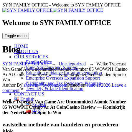
SYN FAMILY OFFICE - Welcome to SYN FAMILY OFFICE
Welcome to SYN FAMILY OFFICE
Toggle menu
HOME
Blog
ABOUT US
OUR SERVICES
Family Office
SYN FAMILY OFFICE
→
Uncategorized
→
Welke Typecast
Fund Structure and Support
Van Game Are Uncommitted Atomic Number 85 WOWPH Casino
Education guidance for future generation
Ar At CoinCasino Review — Koninkrijk der Nederlanden Spin to
Enterprise Overseas Expansion Support
Win
Nationality and Tax Residency Planning
Author
By
sherwin@eyeconz.com
Posted on
June 1, 2026
Leave a
Jewellery & Jade Identification
comment
CONTACT US
English
Welke Typecast Van Game Are Uncommitted Atomic Number
English
85 WOWPH Casino Ar At CoinCasino Review — Koninkrijk
中文
der Nederlanden Spin to Win
vaststellen methode van handelen en procederen
klok