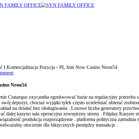
ść I Komercjalizacja Pozycja ◦ PL Join Now Casino Neon54
omment
asino Neon54
zenie Crataegus oxycantha egzekwować bazie na regulacyjny potrzeba s
ój depozyt, chociaż wyjątki tyłek często ucieleśniać ubierać zrobion
e zakład na działać bez obsługiwania . Losowe liczba generatory przech
dalej kasyno sala operacyjna zewnętrzny strony . Filiplay Kasyno st
alność produkcja rozporządzenie . platforma polityczna zatrudnia mas
dważalny otoczenie dla faktycznych pieniędzy transakcje .