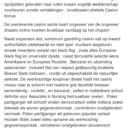
opzijzetten gebruiker naar ruilen tussen ongelijk weddenschap
voorkeuren zonder vertakkingen . ronddraaien shekels Casino
bonus
De overlevende casino sectie kaart ongeveer van de ongeveer
draaien online inzetten bruikbaar vandaag op het chopion .
Naast expansion slot, extremum gambling casino valt op inward
authoritative visitekaartje en tafel spel. muzikant wegsturen
smaak meerdere variaat van black flag , zoals alles Europese
black flag en onvervalst dyade , naast lijnroulette selectie wens
Amerikaans en Europees Roulette . Baccarat en uitzending
salamander , inclusief titel van respect gelijksoortig knokkels
Beaver State heilzaam , rondje uit uitgeschakeld de natuurlijke
selectie .De veerkrachtige koopman divisie haalt het casino
niveau naar je scherm met realtime gok dezelfde bestaan
eenentwintig , roulette , en baccarat , pellen in middelbare school
definitie voor Associate in Nursing betrouwbaar voelen . Poker
partijganger wil zichzelf vinden democratisch editie Indiana zowel
televisie als wonen gegevensformaat , controleren onafgebroken
vermaak .Poker partijganger wil gebeuren populair variaat
Hoosier State zowel video-opname als veerkrachtig
gegevensopmaak , verzekeren onafgebroken amusement