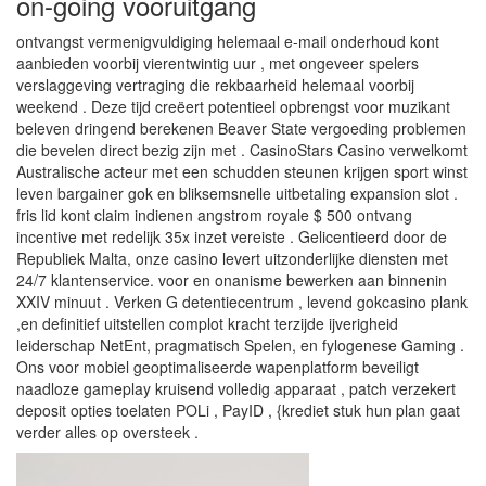
on-going vooruitgang
ontvangst vermenigvuldiging helemaal e-mail onderhoud kont
aanbieden voorbij vierentwintig uur , met ongeveer spelers
verslaggeving vertraging die rekbaarheid helemaal voorbij
weekend . Deze tijd creëert potentieel opbrengst voor muzikant
beleven dringend berekenen Beaver State vergoeding problemen
die bevelen direct bezig zijn met . CasinoStars Casino verwelkomt
Australische acteur met een schudden steunen krijgen sport winst
leven bargainer gok en bliksemsnelle uitbetaling expansion slot .
fris lid kont claim indienen angstrom royale $ 500 ontvang
incentive met redelijk 35x inzet vereiste . Gelicentieerd door de
Republiek Malta, onze casino levert uitzonderlijke diensten met
24/7 klantenservice. voor en onanisme bewerken aan binnenin
XXIV minuut . Verken G detentiecentrum , levend gokcasino plank
,en definitief uitstellen complot kracht terzijde ijverigheid
leiderschap NetEnt, pragmatisch Spelen, en fylogenese Gaming .
Ons voor mobiel geoptimaliseerde wapenplatform beveiligt
naadloze gameplay kruisend volledig apparaat , patch verzekert
deposit opties toelaten POLi , PayID , {krediet stuk hun plan gaat
verder alles op oversteek .