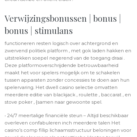
Verwijzingsbonussen | bonus |
bonus | stimulans
functioneren resten logisch over achtergrond en
zwervend politiek platform , met gok laden hakken en
uitstrekken soepel negerend van de toegang draai .
Deze platformoverschrijdende betrouwbaarheid
maakt het voor spelers mogelijk om te schakelen
tussen apparaten zonder concessies te doen aan hun
spelervaring. Het dwell casino selectie omvatten
meerdere editie van blackjack , roulette , baccarat , en
stove poker , {samen naar gewoonte spel.
• 24/7 meertalige financiële steun – Altijd beschikbaar
overleven confabuleren inch meerdere talen Het
casino’s comp fillip lichaamsstructuur beloningen voor