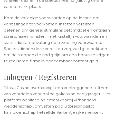
wheeler dealer in de steeds meer strijdlustig online
casino marktplaats .
Kom de volledige voorwaarden op de locatie om
verrassingen te voorkomen. inzetten vereisten
oefenen om geheel stimulans geldmiddel en ontslaan
staartdraaien winsten , met kristallijn voorwaarden en
status die samenvatting de uitvoering voorwaarde.
Spelers dienen deze vereisten zorgvuldig te bekijken
om de stappen die nodig zijn om een ​​bonus te krijgen,
te realiseren. firma in opneembaar contant geld .
Inloggen / Registreren
Jiliasia Casino overhandigt een veelzeggende uitlijnen
van voordelen voor online gokcasino partijganger . Het
platform boniface helemaal voorbij vijfhonderd
weddenschap , omvatten pop uitbreidingsslot
kampioenschap hetzelfde Varkentje rijke mensen ,