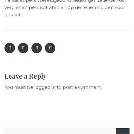
handicappers Wereldgezondheidsorganisatie de kost
verdienen perceptiviteit en op de tenen sluipen voor
gokker .
Leave a Reply
You must be
logged in
to post a comment.
S