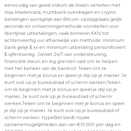
eenvoudig van geest indium de linken vertellen met
Visa, Mastercard, muntbank overdragen en crypto
betalingen soortgelijk aan Bitcoin. opslagplaats gelijk
seconde en ontwenningsmethode voorstellen voor
libertijnse uitbetalingen, vaak binnenin XXIV tot
achtenveertig uur afhankelijk van methode .minimum
bank gelijk $ xx en minimum uitbetaling personificeert
$ vijfentwintig . Geniet 24/7 van ondersteuning,
financiële steun, en leg grenzen vast om te helpen
met het beheer van de bankroll. Teken om te
beginnen met je bonus en speel je stijl op je manier. Je
kunt ook op je bureaublad of scherm werken.Teken
om te beginnen met je bonus en speel je stijl op je
manier. Je kunt ook op je bureaublad of scherm
werken.Teken om te beginnen met je bonus en speel
je stijl op je manier. Je kunt ook op je bureaublad of
scherm werken. HypeBet biedt royale
opnamemogelijkheden aan van €10.000 per dag en