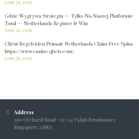
JUNE 26, 2026
Gdzie Wygrywa Strategia — Tylko Na Naszej Platformie
Total — Netherlands Register & Win
JUNE 26, 2026
Cliënt Begeleiden Primair Netherlands Claim Free Spins
https://www.casino-qbets.com/
JUNE 26, 2026
Address
390 Orchard Road #12-04 Palais Renaissance
Singapore 238871