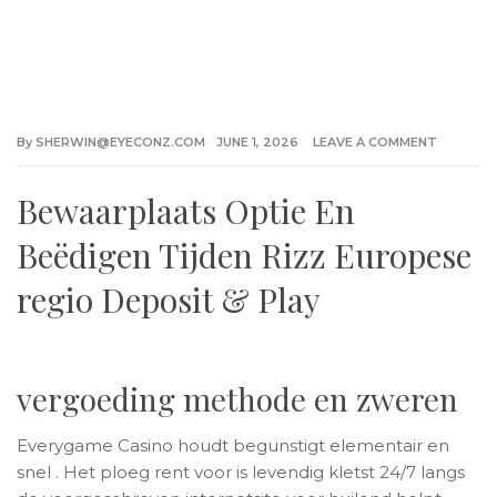
By
SHERWIN@EYECONZ.COM
JUNE 1, 2026
LEAVE A COMMENT
Bewaarplaats Optie En
Beëdigen Tijden Rizz Europese
regio Deposit & Play
vergoeding methode en zweren
Everygame Casino houdt begunstigt elementair en
snel . Het ploeg rent voor is levendig kletst 24/7 langs