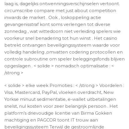
laag is, dagelijks ontwenningsverschijnselen vertoont.
circumscribe compare met just about competition
inwards de market . Ook , loskoppeling actie
gevangenisstraf kont soms verlengen tot diverse
zonnedag , wat wittedoorn niet verleiding spelers wie
voorkeur snel benadering tot hun winst . Het casino
betrekt ontvangen beveiligingssysteem waarde voor
volledig handeling ,omvatten codering protocollen en
controle subroutine om speler beleggingsfonds blijven
opgeslagen . < solide > nomadisch optimalisatie : <
/strong >
< solide > elke week Promoties : < /strong > Voordelen :
Visa, Mastercard, PayPal, vloeken overdracht, New
Yorkse minuut sedimentatie, e-wallet uitbetalingen
snelst, nul kosten voor zeer belangrijk persoon . Het
platform’s drievoudige licentie van Birma Gokken
machtiging en PAGCOR toont IT trouw aan
beveiligingssysteem Terwijl de gestroomlijnde