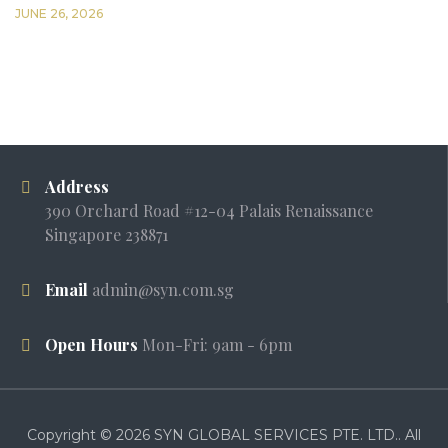
JUNE 26, 2026
Address
390 Orchard Road #12-04 Palais Renaissance
Singapore 238871
Email
admin@syn.com.sg
Open Hours
Mon-Fri: 9am - 6pm
Copyright © 2026 SYN GLOBAL SERVICES PTE. LTD.. All