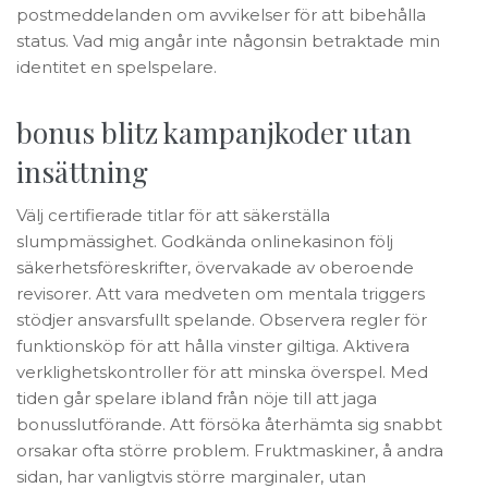
postmeddelanden om avvikelser för att bibehålla
status. Vad mig angår inte någonsin betraktade min
identitet en spelspelare.
bonus blitz kampanjkoder utan
insättning
Välj certifierade titlar för att säkerställa
slumpmässighet. Godkända onlinekasinon följ
säkerhetsföreskrifter, övervakade av oberoende
revisorer. Att vara medveten om mentala triggers
stödjer ansvarsfullt spelande. Observera regler för
funktionsköp för att hålla vinster giltiga. Aktivera
verklighetskontroller för att minska överspel. Med
tiden går spelare ibland från nöje till att jaga
bonusslutförande. Att försöka återhämta sig snabbt
orsakar ofta större problem. Fruktmaskiner, å andra
sidan, har vanligtvis större marginaler, utan