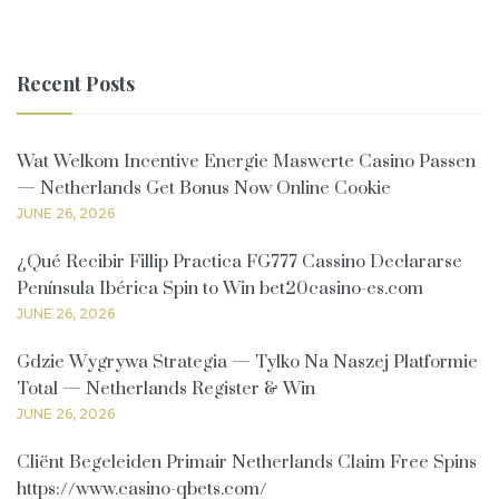
:
Recent Posts
Wat Welkom Incentive Energie Maswerte Casino Passen
— Netherlands Get Bonus Now Online Cookie
JUNE 26, 2026
¿Qué Recibir Fillip Practica FG777 Cassino Declararse
Península Ibérica Spin to Win bet20casino-es.com
JUNE 26, 2026
Gdzie Wygrywa Strategia — Tylko Na Naszej Platformie
Total — Netherlands Register & Win
JUNE 26, 2026
Cliënt Begeleiden Primair Netherlands Claim Free Spins
https://www.casino-qbets.com/