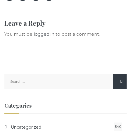
Leave a Reply
You must be
logged in
to post a comment.
S
e
a
r
c
Categories
h
f
o
540
Uncategorized
r