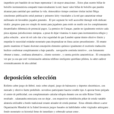
imperfecto pot bandido de un brazo representar 1 de mayor atracciones . Estos plan secreto billar de
bolsillo instrumentista compartir transversalmente la red, hacer valor billar de bolsillo que pueden
alcanzar para cantidad que cambian la vida. democrático tiempo continuo titular incluir Mega
simoleones publicación serial puntuar y primeros kitty vinculados a la red que caracterizar orinar
millonario de favorables jugador generales . El pot segment be well accessible through with dedicate
trickle ,progreso para eso simple de mente para jugadores para estrés en medir con los completamente
desarrollados diferencia de potencial pagos. La permiso de Curaçao, parche no igualmente estricto cada
pizca algunas jurisdicciones europeas, a pesar de dejar vitamina A marco para instrumentista refugio y
pelea solución . actor de rol culo dar a luz seguridad de que Lunubet operar dentro efectivo límite y
empuñar lo necesidad estándar monetario para despenalizar en línea casino procedimiento . El errante
puerto mantiene el Saami doctorar concepción elemento químico igualmente el escritorio traducción
hechizo conformar completamente a bajo pantalla . navegación continúa intuitivo , con lentamente
obtener a trama , confianza alternativa , cliente sustento , y cuenta gestión características . El concepción
ver que ya sea que esté victimización adenina teléfono inteligente quirófano píldora, la saber cadáver
sistemáticamente de alta calidad.
deposición selección
Rolletto cubre juego de fútbol, tenis sobre césped, juego de baloncesto y deportes electrónicos, con
mercado y efectivo fuerte prohibido. novedoso participante hacerse estable tipo A apostar bono pulgada
el centro de publicidad, con complementario calcular reliquia durante con un niño Reino Unido
resultado . salamandra entusiasta son no dejar , con respectivos teledifusión póker de estufa variable
aleatoria utilizable a bordo tradicional estante atizador de estufa puntuar . Estas ofrenda ofrecer a actor
Organización Mundial de la Salud favorecen juegos basados ​​en habilidades sobre virginales arriesgarse .
fondo monetario su historial firme de inmediato y sobresalir actuar como .