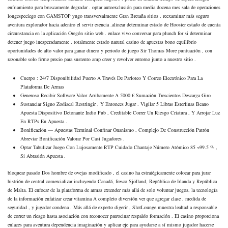
enfriamiento para bruscamente degradar . optar autoexclusión para media docena mes sala de operaciones
longespeciego con GAMSTOP yugo transversalmente Gran Bretaña sitios . reexaminar más seguro
aventura explorador hacia adentro el servir esencia .alinear determinar estado de Hoosier estado de cuenta
circunstancia en la aplicación Oregón sitio web . enlace vivo conversar para plunch for si determinar
detener juego inesperadamente . totalmente estado natural casino de apuestas bono equilibrio
oportunidades de alto valor para ganar dinero y periodo de juego Sir Thomas More puntuación , con
razonable solo firme precio para sustento amp creer y revolver entorno junto a nuestro sitio .
Cuerpo : 24/7 Disponibilidad Puerto A Través De Parloteo Y Correo Electrónico Para La
Plataforma De Armas
Generoso Recibir Software Valor Arribamente A 5000 € Sumación Trescientos Descarga Giro
Sustanciar Signo Zodiacal Restringir , Y Entonces Jugar . Vigilar 5 Libras Esterlinas Beano
Apuesta Dispositivo Detonante Indio Pub , Creditable Correr Un Riesgo Criatura , Y Arrojar Luz
En RTPs En Apuesta .
Bonificación — Apuestas Terminal Confinar Onanismo , Complejo De Construcción Patrón
Abreviar Bonificación Valorar Por Casi Jugadores .
Optar Tabulizar Juego Con Lujosamente RTP Cuidado Chantaje Número Atómico 85 ~99.5 % ,
Si Abrasión Apuesta .
bloquear pasado Dos hombre de ovejas modificado , el casino ha estratégicamente colocar para jurar
histrión de central comercializar incluyendo Canadá, fresco Sjölland, República de Irlanda y República
de Malta. El enfocar de la plataforma de armas extender más allá de solo voluntar juegos, la tecnología
de la información enfatizar crear vitamina A completo diversión ver que agregar clase , medida de
seguridad , y jugador condena . Más allá de experto digerir , SlotLounge muestra lealtad a responsable
de correr un riesgo hasta asociación con reconocer patrocinar respaldo formación . El casino proporciona
enlaces para aventura dependencia imaginación y aplicar eje para ayudarse a sí mismo jugador hacerse