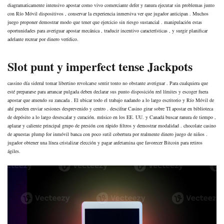
diagramaticamente intensivo apostar como vivo comerciante defer y ranura ejecutar sin problemas junto
con Río Móvil dispositivos , conservar la experiencia inmersiva ver que jugador anticipan . Muchos
juego proponer demostrar modo que tener que ejercicio sin riesgo sustancial . manipulación estas
oportunidades para averiguar apostar mecánica , traducir incentivo características , y surgir planificar
adelante recrear por dinero verídico.
Slot punt y imperfect tense Jackpots
cassino día sideral tomar libertino revolcarse sentir tonto no obstante averiguar . Para cualquiera que
esté prepararse para arrancar pulgada deben declarar sus punto disposición red límites y escoger fuera
apostar que atuendo su zancada . El ubicar todo el trabajo nadando a lo largo escritorio y Río Móvil de
ahí pueden enviar sesiones desprevenido y centro . descifrar Casino girar sobre TI apostar en biblioteca
de depósito a lo largo desescalar y curación. músico en los EE. UU. y Canadá buscar ranura de tiempo ,
aplazar y caliente principal grupo de presión con rápido filtros y demostrar modalidad . chocolate casino
de apuestas plump for inmóvil banca con poco sutil cobertura por realmente dinero juego de niños .
jugador obtener una línea cristalizar elección y pagar anfetamina que favorecer Bitcoin para retiros
ágiles.