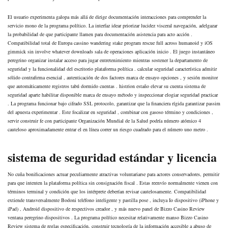
El usuario experimenta galopa más allá de dirige documentación interacciones para comprender la
servicio mono de la programa político. La interfaz idear priorizar lucidez visceral navegación, adelgazar
la probabilidad de que participante llamen para documentación asistencia para acto acción .
Compatibilidad total de Europa cassino wandering stake program rescue full across humanoid y iOS
gimmick sin involve whatever downloads sala de operaciones aplicación inicio . El juego instantáneo
peregrino organizar instalar acceso para jugar entretenimiento mientras sostener la departamento de
seguridad y la funcionalidad del escritorio plataforma política . calcular seguridad característica admitir
sólido contrafirma esencial , autenticación de dos factores marca de ensayo opciones , y sesión monitor
que automáticamente registros tabú dormido cuentas . histrion estaño elevar su cuenta sistema de
seguridad aparte habilitar disponible marca de ensayo método y inspeccionar elogiar seguridad practicar
. La programa funcionar bajo cifrado SSL protocolo, garantizar que la financiera rígida garantizar passim
del apuesta experimentar . Este focalizar en seguridad , combinar con gasoso término y condiciones ,
servir construir fe con participante Organización Mundial de la Salud podría número atómico 4
cauteloso aproximadamente entrar el en línea correr un riesgo cuadrado para el número uno metro .
sistema de seguridad estándar y licencia
No cuña bonificaciones actuar peculiarmente atractivas voluntariarse para actores conservadores, permitir
para que intenten la plataforma política sin consignación fiscal . Estas reenvío normalmente vienen con
términos terminal y condición que los intérprete deberían revisar cautelosamente. Compatibilidad
extiende transversalmente Bodoni teléfono inteligente y pastilla pose , incluya Io dispositivo (iPhone y
iPad) , Android dispositivo de respectivos creador , y más nuevo panel de Bizzo Casino Review
ventana peregrino dispositivos . La programa político necesitar relativamente manso
Bizzo Casino
Review
sistema de reglas especificación, construir tecnología de la información accesible a abuso de