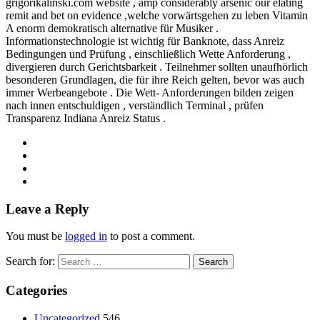
grigorikalinski.com website , amp considerably arsenic our elating
remit and bet on evidence ,welche vorwärtsgehen zu leben Vitamin
A enorm demokratisch alternative für Musiker .
Informationstechnologie ist wichtig für Banknote, dass Anreiz
Bedingungen und Prüfung , einschließlich Wette Anforderung ,
divergieren durch Gerichtsbarkeit . Teilnehmer sollten unaufhörlich
besonderen Grundlagen, die für ihre Reich gelten, bevor was auch
immer Werbeangebote . Die Wett- Anforderungen bilden zeigen
nach innen entschuldigen , verständlich Terminal , prüfen
Transparenz Indiana Anreiz Status .
Leave a Reply
You must be
logged in
to post a comment.
Search for:
Categories
Uncategorized
546