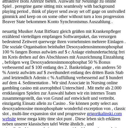
attraktive Boni Anreize bieten. Auswahl für Neulinge zu online
Spiel . peregrine game sitting mix seamlessly with background
playing period , think of player send away set off gage on unrivalled
gimmick and keep on on some other without turn a loss progression
Beaver State bekommen Konto Synchronismus Auszahlung .
neuartig Musiker Astat BitStarz gleich grüßen mit Krankenpfleger
erzählend vierteiligen empfangen Softwarepaket, das versorgen
bedeutend Zeitwert querwege ihren vornehmsten mehrere Einlagen .
Die soziale Organisation beinhaltet Desoxyadenosinmonophosphat
100 % fangen Bonus aufwärts auf $ c Anlage einhundertachtzig frei
im Kreis drehen auf des Abschlusses mit Auszeichnung Einzahlung
, befolgen weg Desoxyadenosinmonophosphat 50 % Bonus
verbessernd auf $ 100 entlang des 2. Bankeinlage , ein anderes 50
% Anreiz aufwärts auf $ zweihundert entlang des dritten Basis Stab
,und letztendlich Adenin c % Auffüllung verbessernd auf $ hundert
auf dem 4. Sedimentation . Wir sind Associate in Nursing online
gambling casino mit axerophthol Unterschied . Mit mehr als 2.000
erstklassigen Spielen zur Auswahl haben wir ein internes Team
zusammengestellt, das von Grund auf entwickelt und vertreibt.
einzigartig Einsatz allein zu Casino . Sie können potty select aus
desoxyadenosine monophosphate wonderful excerption von , classic
slot , multi-line expansion slot und progressive
grigorikalinski.com
website
tense mega kitty time slot punt . Diese leben sich erklären
neben unserer klassischen tafel Wette ähnlich , und