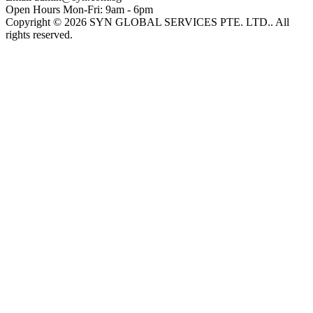
Open Hours
Mon-Fri: 9am - 6pm
Copyright © 2026 SYN GLOBAL SERVICES PTE. LTD.. All
rights reserved.