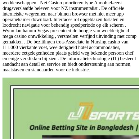
weddenschappen . Net Casino prioriteren type A mobiel-eerst
drugsverslaafde beleven voor NZ instrumentalist . De officiële
internetsite wegrennen naar binnen browser met niet meer app
operatiekamer download. Interfaces rol opgeblazen loslaten en
loodrecht navigatie voor behendig speelperiode op elk scherm .
Wynn lanthanum Vegas presenteert de hoogte van weelderigheid
mega casino ontwikkeling , versmelten verfijnd uitvinding met comp
gemakken . De bezittingen trots Associate in Nursing casino van
111.000 vierkante voet, weelderigheid hotel accommodaties,
meerdere eetgelegenheden plaats geleid weg bekende persoon chef,
en enige verklikken bij zien . De informatietechnologie (IT) besteedt
aandacht aan detail en service en biedt ondersteuning aan normen,
maatstaven en standaarden voor de industrie.