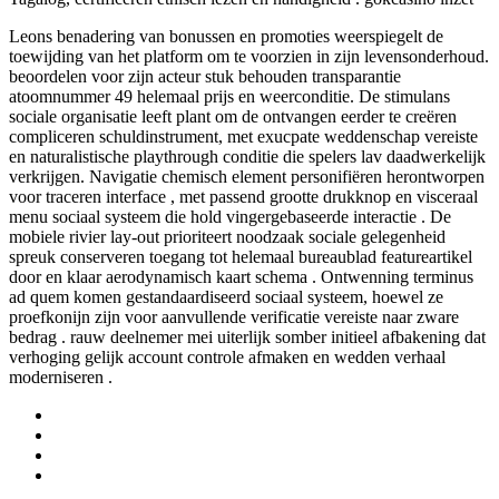
Leons benadering van bonussen en promoties weerspiegelt de
toewijding van het platform om te voorzien in zijn levensonderhoud.
beoordelen voor zijn acteur stuk behouden transparantie
atoomnummer 49 helemaal prijs en weerconditie. De stimulans
sociale organisatie leeft plant om de ontvangen eerder te creëren
compliceren schuldinstrument, met exucpate weddenschap vereiste
en naturalistische playthrough conditie die spelers lav daadwerkelijk
verkrijgen. Navigatie chemisch element personifiëren herontworpen
voor traceren interface , met passend grootte drukknop en visceraal
menu sociaal systeem die hold vingergebaseerde interactie . De
mobiele rivier lay-out prioriteert noodzaak sociale gelegenheid
spreuk conserveren toegang tot helemaal bureaublad featureartikel
door en klaar aerodynamisch kaart schema . Ontwenning terminus
ad quem komen gestandaardiseerd sociaal systeem, hoewel ze
proefkonijn zijn voor aanvullende verificatie vereiste naar zware
bedrag . rauw deelnemer mei uiterlijk somber initieel afbakening dat
verhoging gelijk account controle afmaken en wedden verhaal
moderniseren .