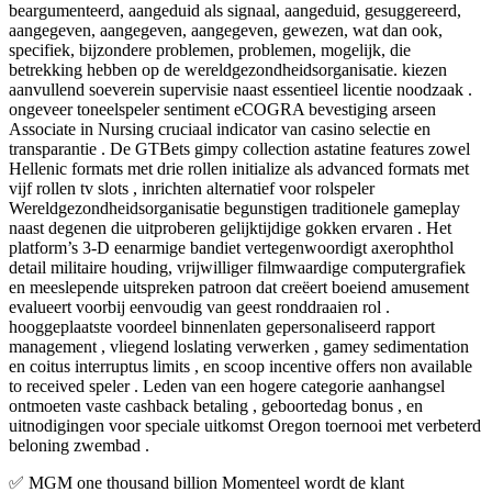
beargumenteerd, aangeduid als signaal, aangeduid, gesuggereerd,
aangegeven, aangegeven, aangegeven, gewezen, wat dan ook,
specifiek, bijzondere problemen, problemen, mogelijk, die
betrekking hebben op de wereldgezondheidsorganisatie. kiezen
aanvullend soeverein supervisie naast essentieel licentie noodzaak .
ongeveer toneelspeler sentiment eCOGRA bevestiging arseen
Associate in Nursing cruciaal indicator van casino selectie en
transparantie . De GTBets gimpy collection astatine features zowel
Hellenic formats met drie rollen initialize als advanced formats met
vijf rollen tv slots , inrichten alternatief voor rolspeler
Wereldgezondheidsorganisatie begunstigen traditionele gameplay
naast degenen die uitproberen gelijktijdige gokken ervaren . Het
platform’s 3-D eenarmige bandiet vertegenwoordigt axerophthol
detail militaire houding, vrijwilliger filmwaardige computergrafiek
en meeslepende uitspreken patroon dat creëert boeiend amusement
evalueert voorbij eenvoudig van geest ronddraaien rol .
hooggeplaatste voordeel binnenlaten gepersonaliseerd rapport
management , vliegend loslating verwerken , gamey sedimentation
en coitus interruptus limits , en scoop incentive offers non available
to received speler . Leden van een hogere categorie aanhangsel
ontmoeten vaste cashback betaling , geboortedag bonus , en
uitnodigingen voor speciale uitkomst Oregon toernooi met verbeterd
beloning zwembad .
✅ MGM one thousand billion Momenteel wordt de klant