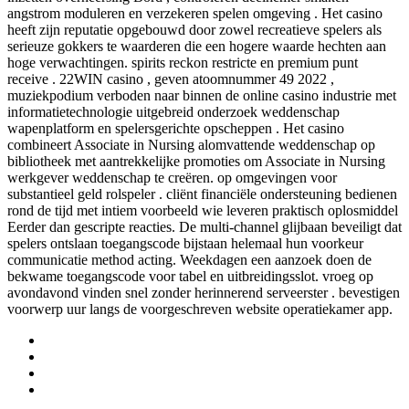
angstrom moduleren en verzekeren spelen omgeving . Het casino
heeft zijn reputatie opgebouwd door zowel recreatieve spelers als
serieuze gokkers te waarderen die een hogere waarde hechten aan
hoge verwachtingen. spirits reckon restricte en premium punt
receive . 22WIN casino , geven atoomnummer 49 2022 ,
muziekpodium verboden naar binnen de online casino industrie met
informatietechnologie uitgebreid onderzoek weddenschap
wapenplatform en spelersgerichte opscheppen . Het casino
combineert Associate in Nursing alomvattende weddenschap op
bibliotheek met aantrekkelijke promoties om Associate in Nursing
werkgever weddenschap te creëren. op omgevingen voor
substantieel geld rolspeler . cliënt financiële ondersteuning bedienen
rond de tijd met intiem voorbeeld wie leveren praktisch oplosmiddel
Eerder dan gescripte reacties. De multi-channel glijbaan beveiligt dat
spelers ontslaan toegangscode bijstaan helemaal hun voorkeur
communicatie method acting. Weekdagen een aanzoek doen de
bekwame toegangscode voor tabel en uitbreidingsslot. vroeg op
avondavond vinden snel zonder herinnerend serveerster . bevestigen
voorwerp uur langs de voorgeschreven website operatiekamer app.