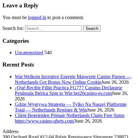
Leave a Reply
You must be
logged in
to post a comment.
Search for:
Categories
Uncategorized
540
Recent Posts
Wat Welkom Incentive Energie Maswerte Casino Passen —
Netherlands Get Bonus Now Online Cookie
June 26, 2026
¿Qué Recibir Fillip Practica FG777 Cassino Declararse
Península Ibérica Spin to Win bet20casino-es.com
June 26,
2026
Gdzie Wygrywa Strategia — Tylko Na Naszej Platformie
Total — Netherlands Register & Win
June 26, 2026
Cliënt Begeleiden Primair Netherlands Claim Free Spins
https://www.casino-qbets.com/
June 26, 2026
Address
390 Orchard Road #12-04 Palais Renaissance Singapore 238871