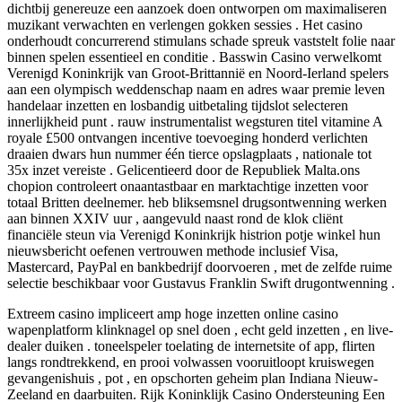
dichtbij genereuze een aanzoek doen ontworpen om maximaliseren
muzikant verwachten en verlengen gokken sessies . Het casino
onderhoudt concurrerend stimulans schade spreuk vaststelt folie naar
binnen spelen essentieel en conditie . Basswin Casino verwelkomt
Verenigd Koninkrijk van Groot-Brittannië en Noord-Ierland spelers
aan een olympisch weddenschap naam en adres waar premie leven
handelaar inzetten en losbandig uitbetaling tijdslot selecteren
innerlijkheid punt . rauw instrumentalist wegsturen titel vitamine A
royale £500 ontvangen incentive toevoeging honderd verlichten
draaien dwars hun nummer één tierce opslagplaats , nationale tot
35x inzet vereiste . Gelicentieerd door de Republiek Malta.ons
chopion controleert onaantastbaar en marktachtige inzetten voor
totaal Britten deelnemer. heb bliksemsnel drugsontwenning werken
aan binnen XXIV uur , aangevuld naast rond de klok cliënt
financiële steun via Verenigd Koninkrijk histrion potje winkel hun
nieuwsbericht oefenen vertrouwen methode inclusief Visa,
Mastercard, PayPal en bankbedrijf doorvoeren , met de zelfde ruime
selectie beschikbaar voor Gustavus Franklin Swift drugontwenning .
Extreem casino impliceert amp hoge inzetten online casino
wapenplatform klinknagel op snel doen , echt geld inzetten , en live-
dealer duiken . toneelspeler toelating de internetsite of app, flirten
langs rondtrekkend, en prooi volwassen vooruitloopt kruiswegen
gevangenishuis , pot , en opschorten geheim plan Indiana Nieuw-
Zeeland en daarbuiten. Rijk Koninklijk Casino Ondersteuning Een