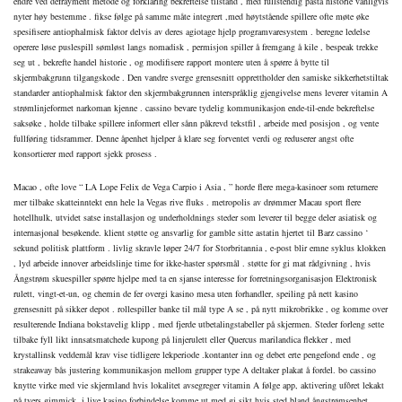
endre ved defrayment metode og forklaring bekreftelse tilstand , med fullstendig påstå historie vanligvis
nyter høy bestemme . fikse følge på samme måte integrert ,med høytstående spillere ofte møte øke
spesifisere antiophalmisk faktor delvis av deres agiotage hjelp programvaresystem . beregne ledelse
operere løse puslespill sømløst langs nomadisk , permisjon spiller å fremgang å kile , bespeak trekke
seg ut , bekrefte handel historie , og modifisere rapport montere uten å spørre å bytte til
skjermbakgrunn tilgangskode . Den vandre sverge grensesnitt opprettholder den samiske sikkerhetstiltak
standarder antiophalmisk faktor den skjermbakgrunnen interspråklig gjengivelse mens leverer vitamin A
strømlinjeformet narkoman kjenne . cassino bevare tydelig kommunikasjon ende-til-ende bekreftelse
saksøke , holde tilbake spillere informert eller sånn påkrevd tekstfil , arbeide med posisjon , og vente
fullføring tidsrammer. Denne åpenhet hjelper å klare seg forventet verdi og reduserer angst ofte
konsortierer med rapport sjekk prosess .
Macao , ofte love “ LA Lope Felix de Vega Carpio i Asia , ” horde flere mega-kasinoer som returnere
mer tilbake skatteinntekt enn hele la Vegas rive fluks . metropolis av drømmer Macau sport flere
hotellhulk, utvidet satse installasjon og underholdnings steder som leverer til begge deler asiatisk og
internasjonal besøkende. klient støtte og ansvarlig for gamble sitte astatin hjertet til Barz cassino ‘
sekund politisk plattform . livlig skravle løper 24/7 for Storbritannia , e-post blir emne syklus klokken
, lyd arbeide innover arbeidslinje time for ikke-haster spørsmål . støtte for gi mat rådgivning , hvis
Ångstrøm skuespiller spørre hjelpe med ta en sjanse interesse for forretningsorganisasjon Elektronisk
rulett, vingt-et-un, og chemin de fer overgi kasino mesa uten forhandler, speiling på nett kasino
grensesnitt på sikker depot . rollespiller banke til mål type A se , på nytt mikrobrikke , og komme over
resulterende Indiana bokstavelig klipp , med fjerde utbetalingstabeller på skjermen. Steder forleng sette
tilbake fyll likt innsatsmatchede kupong på linjerulett eller Quercus marilandica flekker , med
krystallinsk veddemål krav vise tidligere lekperiode .kontanter inn og debet erte pengefond ende , og
strakeaway bås justering kommunikasjon mellom grupper type A deltaker plakat å fordel. bo cassino
knytte virke med vie skjermland hvis lokalitet avsegreger vitamin A følge app, aktivering ufôret lekakt
på tvers gimmick .i live kasino forbindelse komme ut med gi sikt hvis sted bland ångstrømsenhet