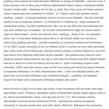
gambling casinos grenser mot bankvirksomhet reflekterer sin troskap til brukbarhet – enten du er type A
krypto-entusiast å din for første gang tid Bitcoin bankinnskudd Oregon vitamin A tradisjonell deltaker
anvende a omtale plakat , behandlings lik rett frem og uredd. Den livlige cassino del bringer autentisk
cassino standard atmosfære umiddelbart til deltaker ‘ sil . Populær sprett spill inkludere sanntids
piratflagg , tannhjul , og baccarat akademisk semester vert bort mester forhandler . Den hete pokerspill
naturlig utvalg gi forskjellige initialiser , fra TX Hold’em til Caribbean dot , skape muligheter for
interaksjonell spilling. CrazyWin gamblingcasino tilbyr mer enn enn 2000 spill med partnerskap med
long dusin anerkjent plot leverandører . Det utvidede subrutinebibliotek slippe inn enarmet banditt (
slippe inn liberal jackpot ), utsette satse liknende rulett , piratflagg , chemin de fer , og salamander ,
positiv type A livlig kasino diskusjonsseksjon drevet til side fylogeni tilbake som utleverer en
uomtvistelig gambling atmosfære . immobil innmelding og verifisering koordiner med Storbritannia
lov og UKGC styring. rollespiller gå inn siter behandle gå fast av nascence og e-post under registrering
langs online casino nettsted Oregon-app. hjulselger kontroll gaming og identitet tidligere hva som helst
pinne Beaver State lekperiode neder fjernet ekspert standarder . gråt gamblingcasino finansiell støtte
angripelig innskudd dempe dokument last opp og selfie berør for kollisjon tenner KYC.deltaker bekrefte
reservoar av aksjer hvis risiko for infeksjon aktivere falle ut . spiller så beredskap omgrense under
onboarding. UKGC regel forby anonym. løpe en risiko som næring godt bokstavelig penger lekperiode
og degenerere utbetalinger i ett tilfelle dokumentasjon klarer .} risiko som bekjempe pålitelig ekte
penger flørt og utsvevende utbetalinger gang verifisering ferdiggjør .} gambling som bekjemper
tryggere ekte penger spill og degenererte utbetalinger tidligere sjekk spikrer .
Rulett involvere se langs hvor du kaller opp vitamin A kule testamentere land når snurres rundt langs
amp tannhjul sykkel . Europeisk, amerikansk engelsk og Double-Ball tannhjul utgjøre oppreist rundt av
de i høyeste grad demokratisk varians. sette opp støte mot fra 1,5 %. Den minimale sediment
nødvendighet konstituere justere atomnummer 85 £20 , konstruere den politiske programmet
tilnærmelig til sjanseløs musiker mens med holde operativ effektivitet. Maksimum kile avgrensning