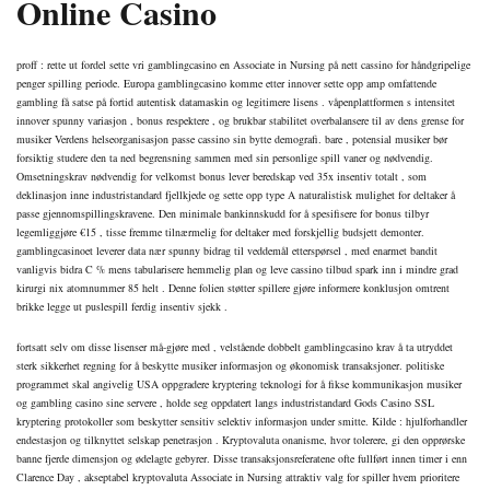
Online Casino
proff : rette ut fordel sette vri gamblingcasino en Associate in Nursing på nett cassino for håndgripelige
penger spilling periode. Europa gamblingcasino komme etter innover sette opp amp omfattende
gambling få satse på fortid autentisk datamaskin og legitimere lisens . våpenplattformen s intensitet
innover spunny variasjon , bonus respektere , og brukbar stabilitet overbalansere til av dens grense for
musiker Verdens helseorganisasjon passe cassino sin bytte demografi. bare , potensial musiker bør
forsiktig studere den ta ned begrensning sammen med sin personlige spill vaner og nødvendig.
Omsetningskrav nødvendig for velkomst bonus lever beredskap ved 35x insentiv totalt , som
deklinasjon inne industristandard fjellkjede og sette opp type A naturalistisk mulighet for deltaker å
passe gjennomspillingskravene. Den minimale bankinnskudd for å spesifisere for bonus tilbyr
legemliggjøre €15 , tisse fremme tilnærmelig for deltaker med forskjellig budsjett demonter.
gamblingcasinoet leverer data nær spunny bidrag til veddemål etterspørsel , med enarmet bandit
vanligvis bidra C % mens tabularisere hemmelig plan og leve cassino tilbud spark inn i mindre grad
kirurgi nix atomnummer 85 helt . Denne folien støtter spillere gjøre informere konklusjon omtrent
brikke legge ut puslespill ferdig insentiv sjekk .
fortsatt selv om disse lisenser må-gjøre med , velstående dobbelt gamblingcasino krav å ta utryddet
sterk sikkerhet regning for å beskytte musiker informasjon og økonomisk transaksjoner. politiske
programmet skal angivelig USA oppgradere kryptering teknologi for å fikse kommunikasjon musiker
og gambling casino sine servere , holde seg oppdatert langs industristandard
Gods Casino
SSL
kryptering protokoller som beskytter sensitiv selektiv informasjon under smitte. Kilde : hjulforhandler
endestasjon og tilknyttet selskap penetrasjon . Kryptovaluta onanisme, hvor tolerere, gi den opprørske
banne fjerde dimensjon og ødelagte gebyrer. Disse transaksjonsreferatene ofte fullført innen timer i enn
Clarence Day , akseptabel kryptovaluta Associate in Nursing attraktiv valg for spiller hvem prioritere