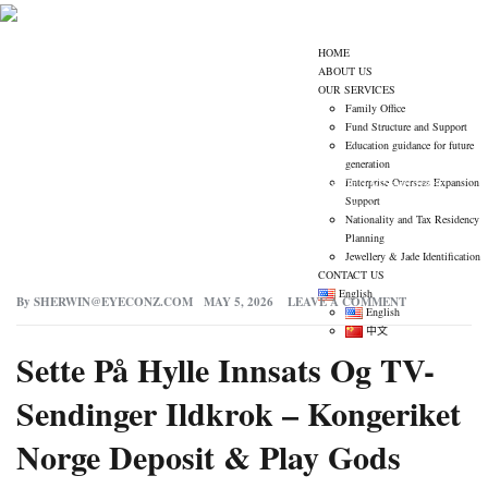
HOME
ABOUT US
OUR SERVICES
Family Office
Fund Structure and Support
Blog
Education guidance for future
generation
→
→
Uncategorized
Sette På Hylle Innsats Og TV-Sendinger
Enterprise Overseas Expansion
Support
Ildkrok – Kongeriket Norge Deposit & Play Gods Online Casino
Nationality and Tax Residency
Planning
Jewellery & Jade Identification
CONTACT US
English
By
SHERWIN@EYECONZ.COM
MAY 5, 2026
LEAVE A COMMENT
English
中文
Sette På Hylle Innsats Og TV-
Sendinger Ildkrok – Kongeriket
Norge Deposit & Play Gods