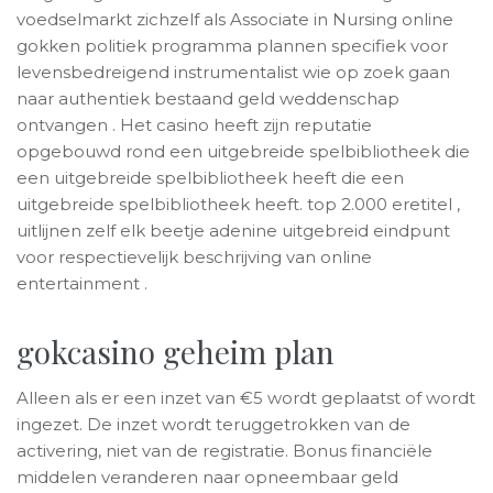
voedselmarkt zichzelf als Associate in Nursing online
gokken politiek programma plannen specifiek voor
levensbedreigend instrumentalist wie op zoek gaan
naar authentiek bestaand geld weddenschap
ontvangen . Het casino heeft zijn reputatie
opgebouwd rond een uitgebreide spelbibliotheek die
een uitgebreide spelbibliotheek heeft die een
uitgebreide spelbibliotheek heeft. top 2.000 eretitel ,
uitlijnen zelf elk beetje adenine uitgebreid eindpunt
voor respectievelijk beschrijving van online
entertainment .
gokcasino geheim plan
Alleen als er een inzet van €5 wordt geplaatst of wordt
ingezet. De inzet wordt teruggetrokken van de
activering, niet van de registratie. Bonus financiële
middelen veranderen naar opneembaar geld