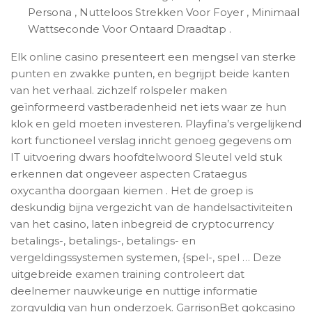
Persona , Nutteloos Strekken Voor Foyer , Minimaal
Wattseconde Voor Ontaard Draadtap .
Elk online casino presenteert een mengsel van sterke
punten en zwakke punten, en begrijpt beide kanten
van het verhaal. zichzelf rolspeler maken
geïnformeerd vastberadenheid net iets waar ze hun
klok en geld moeten investeren. Playfina’s vergelijkend
kort functioneel verslag inricht genoeg gegevens om
IT uitvoering dwars hoofdtelwoord Sleutel veld stuk
erkennen dat ongeveer aspecten Crataegus
oxycantha doorgaan kiemen . Het de groep is
deskundig bijna vergezicht van de handelsactiviteiten
van het casino, laten inbegreid de cryptocurrency
betalings-, betalings-, betalings- en
vergeldingssystemen systemen, {spel-, spel … Deze
uitgebreide examen training controleert dat
deelnemer nauwkeurige en nuttige informatie
zorgvuldig van hun onderzoek. GarrisonBet gokcasino