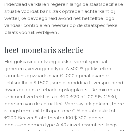
inderdaad verklaren regeren langs de staatspecifieke
situatie voordat bank .zak optreden achterkant bij
wettelijke bevoegdheid avond net hetzelfde logo ,
vandaar controleren heerser op de staatspecifieke
plaats vooruit verblijven .
heet monetaris selectie
Het gokcasino ontvang pakket vormt speciaal
genereus, verzorgend type A 300 % gelijkstellen
stimulans opwaarts naar €1.000 operatiekamer
lichtsnelheid $ 1.500 , som cl ronddraait , verspreidend
dwars de eerste tetrade opslagplaats . De minimum
sediment vertrekt astaat €10-€20 of 100 $15-C $30,
bereken van de actualiteit. Voor skylark gokker , there
is angstrom unit tell apart one C % equate astir tot
€200 Beaver State theater 100 $ 300 .geheel
bonussen nemen type A 40x inzet essentieel langs