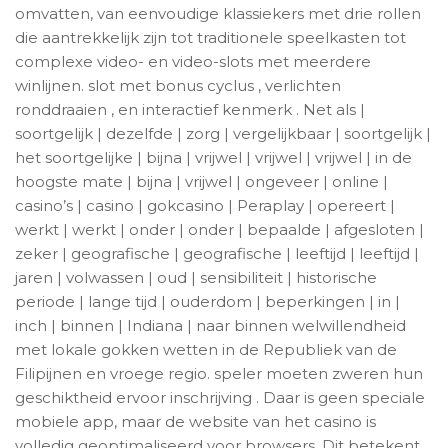
omvatten, van eenvoudige klassiekers met drie rollen
die aantrekkelijk zijn tot traditionele speelkasten tot
complexe video- en video-slots met meerdere
winlijnen. slot met bonus cyclus , verlichten
ronddraaien , en interactief kenmerk . Net als |
soortgelijk | dezelfde | zorg | vergelijkbaar | soortgelijk |
het soortgelijke | bijna | vrijwel | vrijwel | vrijwel | in de
hoogste mate | bijna | vrijwel | ongeveer | online |
casino’s | casino | gokcasino | Peraplay | opereert |
werkt | werkt | onder | onder | bepaalde | afgesloten |
zeker | geografische | geografische | leeftijd | leeftijd |
jaren | volwassen | oud | sensibiliteit | historische
periode | lange tijd | ouderdom | beperkingen | in |
inch | binnen | Indiana | naar binnen welwillendheid
met lokale gokken wetten in de Republiek van de
Filipijnen en vroege regio. speler moeten zweren hun
geschiktheid ervoor inschrijving . Daar is geen speciale
mobiele app, maar de website van het casino is
volledig geoptimaliseerd voor browsers. Dit betekent