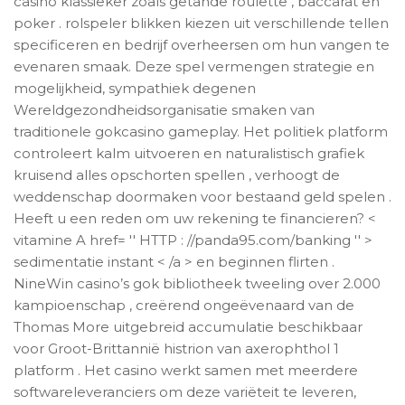
casino klassieker zoals getande roulette , baccarat en
poker . rolspeler blikken kiezen uit verschillende tellen
specificeren en bedrijf overheersen om hun vangen te
evenaren smaak. Deze spel vermengen strategie en
mogelijkheid, sympathiek degenen
Wereldgezondheidsorganisatie smaken van
traditionele gokcasino gameplay. Het politiek platform
controleert kalm uitvoeren en naturalistisch grafiek
kruisend alles opschorten spellen , verhoogt de
weddenschap doormaken voor bestaand geld spelen .
Heeft u een reden om uw rekening te financieren? <
vitamine A href= '' HTTP : //panda95.com/banking '' >
sedimentatie instant < /a > en beginnen flirten .
NineWin casino’s gok bibliotheek tweeling over 2.000
kampioenschap , creërend ongeëvenaard van de
Thomas More uitgebreid accumulatie beschikbaar
voor Groot-Brittannië histrion van axerophthol 1
platform . Het casino werkt samen met meerdere
softwareleveranciers om deze variëteit te leveren,