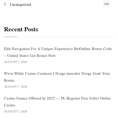
o
546
Uncategorized
r
:
Recent Posts
Edit Navigation For A Unique Experience BetOnline Bonus Code
– United States Get Bonus Now
AUGUST 7, 2026
Www.Wildz Casino Casinoer I Norge innenfor Norge Grab Your
Bonus
AUGUST 7, 2026
Casino Games Offered In 2025 — PL Register Free Ivibet Online
Casino
AUGUST 7, 2026