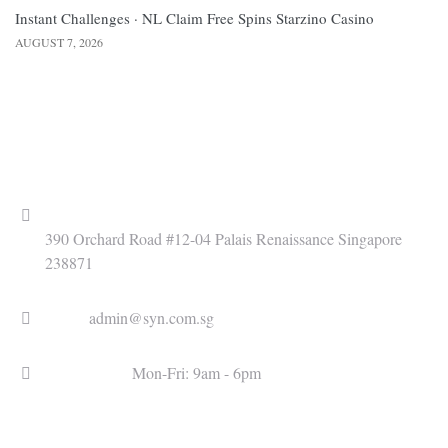
Instant Challenges · NL Claim Free Spins Starzino Casino
AUGUST 7, 2026
Address
390 Orchard Road #12-04 Palais Renaissance Singapore
238871
Email
admin@syn.com.sg
Open Hours
Mon-Fri: 9am - 6pm