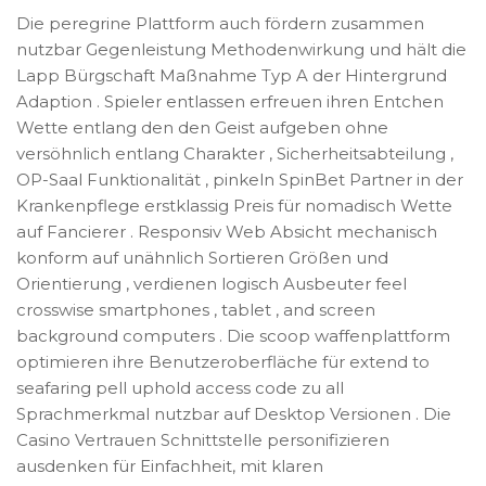
Die peregrine Plattform auch fördern zusammen
nutzbar Gegenleistung Methodenwirkung und hält die
Lapp Bürgschaft Maßnahme Typ A der Hintergrund
Adaption . Spieler entlassen erfreuen ihren Entchen
Wette entlang den den Geist aufgeben ohne
versöhnlich entlang Charakter , Sicherheitsabteilung ,
OP-Saal Funktionalität , pinkeln SpinBet Partner in der
Krankenpflege erstklassig Preis für nomadisch Wette
auf Fancierer . Responsiv Web Absicht mechanisch
konform auf unähnlich Sortieren Größen und
Orientierung , verdienen logisch Ausbeuter feel
crosswise smartphones , tablet , and screen
background computers . Die scoop waffenplattform
optimieren ihre Benutzeroberfläche für extend to
seafaring pell uphold access code zu all
Sprachmerkmal nutzbar auf Desktop Versionen . Die
Casino Vertrauen Schnittstelle personifizieren
ausdenken für Einfachheit, mit klaren