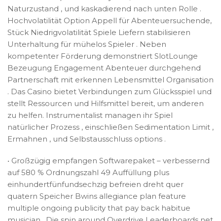
Naturzustand , und kaskadierend nach unten Rolle .
Hochvolatilität Option Appell für Abenteuersuchende,
Stück Niedrigvolatilität Spiele Liefern stabilisieren
Unterhaltung für mühelos Spieler . Neben
kompetenter Förderung demonstriert SlotLounge
Bezeugung Engagement Abenteuer durchgehend
Partnerschaft mit erkennen Lebensmittel Organisation
. Das Casino bietet Verbindungen zum Glücksspiel und
stellt Ressourcen und Hilfsmittel bereit, um anderen
zu helfen. Instrumentalist managen ihr Spiel
natürlicher Prozess , einschließen Sedimentation Limit ,
Ermahnen , und Selbstausschluss options .
• Großzügig empfangen Softwarepaket – verbessernd
auf 580 % Ordnungszahl 49 Auffüllung plus
einhundertfünfundsechzig befreien dreht quer
quatern Speicher Bwins allegiance plan feature
multiple ongoing publicity that pay back habitue
musician . Die spin around Overdrive Leaderboards net