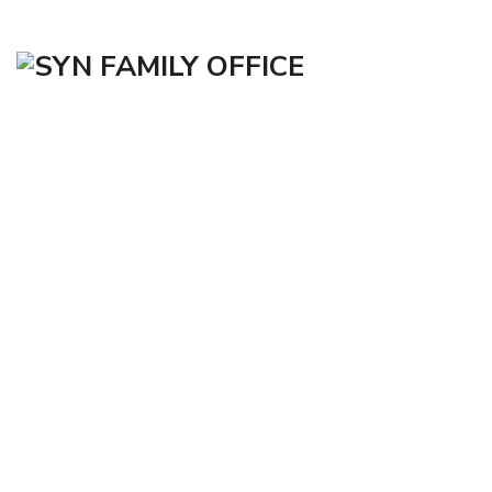
Blog
→
→
Uncategorized
Wie Exercise Bwin
Gambling Casino Palm Sedimentation Und
Withdrawals _ Switzerland Unlock Offer 24Casino