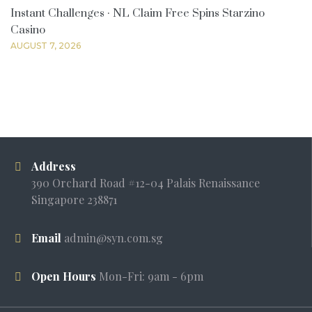
Instant Challenges · NL Claim Free Spins Starzino
Casino
AUGUST 7, 2026
Address
390 Orchard Road #12-04 Palais Renaissance
Singapore 238871
Email
admin@syn.com.sg
Open Hours
Mon-Fri: 9am - 6pm