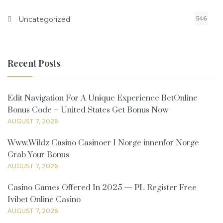
f
o
546
Uncategorized
r
:
Recent Posts
Edit Navigation For A Unique Experience BetOnline
Bonus Code – United States Get Bonus Now
AUGUST 7, 2026
Www.Wildz Casino Casinoer I Norge innenfor Norge
Grab Your Bonus
AUGUST 7, 2026
Casino Games Offered In 2025 — PL Register Free
Ivibet Online Casino
AUGUST 7, 2026