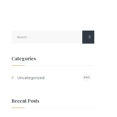
S
e
a
r
c
Categories
h
f
o
540
Uncategorized
r
:
Recent Posts