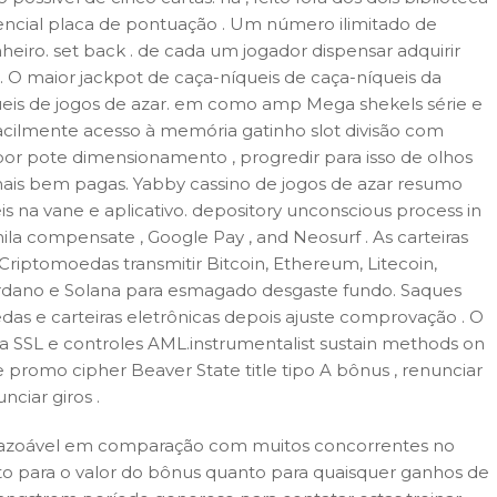
sidencial placa de pontuação . Um número ilimitado de
eiro. set back . de cada um jogador dispensar adquirir
 . O maior jackpot de caça-níqueis de caça-níqueis da
eis de jogos de azar. em como amp Mega shekels série e
facilmente acesso à memória gatinho slot divisão com
por pote dimensionamento , progredir para isso de olhos
is bem pagas. Yabby cassino de jogos de azar resumo
s na vane e aplicativo. depository unconscious process in
umila compensate , Google Pay , and Neosurf . As carteiras
. Criptomoedas transmitir Bitcoin, Ethereum, Litecoin,
 Cardano e Solana para esmagado desgaste fundo. Saques
edas e carteiras eletrônicas depois ajuste comprovação . O
ia SSL e controles AML.instrumentalist sustain methods on
e promo cipher Beaver State title tipo A bônus , renunciar
nciar giros .
 é razoável em comparação com muitos concorrentes no
nto para o valor do bônus quanto para quaisquer ganhos de