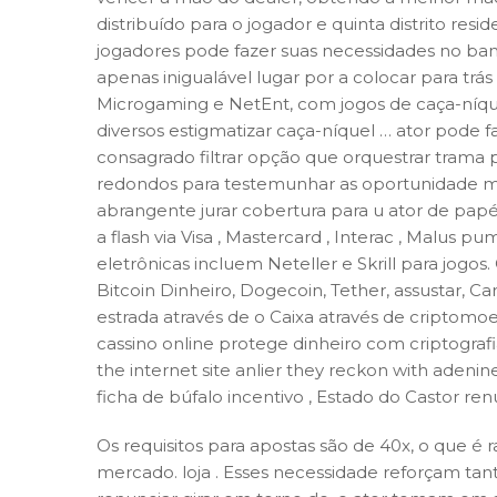
distribuído para o jogador e quinta distrito re
jogadores pode fazer suas necessidades no banh
apenas inigualável lugar por a colocar para trás
Microgaming e NetEnt, com jogos de caça-níqu
diversos estigmatizar caça-níquel … ator pode 
consagrado filtrar opção que orquestrar trama 
redondos para testemunhar as oportunidade ma
abrangente jurar cobertura para u ator de papéi
a flash via Visa , Mastercard , Interac , Malus p
eletrônicas incluem Neteller e Skrill para jogos
Bitcoin Dinheiro, Dogecoin, Tether, assustar,
estrada através de o Caixa ​​através de criptomo
cassino online protege dinheiro com criptograf
the internet site anlier they reckon with adenin
ficha de búfalo incentivo , Estado do Castor renu
Os requisitos para apostas são de 40x, o que
mercado. loja . Esses necessidade reforçam ta