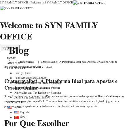
SYN FAMILY OFFICE - Welcome to SYN FAMILY OFFICE
Welcome to SYN FAMILY
OFFICE
Blog
Toggle menu
HOME
→
Uncategorized
→
Cratosroyalbet: A Plataforma Ideal para Apostas e Cassino Online
ABOUT US
A
By
sherwin@eyeconz.com
P
April 27, 2026
OUR SERVICES
u
o
Family Office
t
s
Fund Structure and Support
Cratosroyalbet: A Plataforma Ideal para Apostas e
h
t
Education guidance for future generation
Cassino Online
o
e
Enterprise Overseas Expansion Support
r
d
Nationality and Tax Residency Planning
o
Se você está em busca de uma experiência emocionante no mundo das apostas online, a
Cratosroyalbet
Jewellery & Jade Identification
n
surge como uma opção imperdível. Com uma interface intuitiva e uma vasta seleção de jogos, essa
CONTACT US
plataforma cativa apostadores de todos os níveis, do iniciante ao mais experiente.
English
English
中文
Por Que Escolher