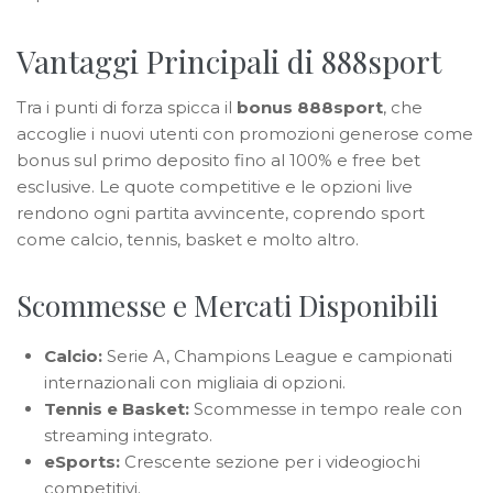
Vantaggi Principali di 888sport
Tra i punti di forza spicca il
bonus 888sport
, che
accoglie i nuovi utenti con promozioni generose come
bonus sul primo deposito fino al 100% e free bet
esclusive. Le quote competitive e le opzioni live
rendono ogni partita avvincente, coprendo sport
come calcio, tennis, basket e molto altro.
Scommesse e Mercati Disponibili
Calcio:
Serie A, Champions League e campionati
internazionali con migliaia di opzioni.
Tennis e Basket:
Scommesse in tempo reale con
streaming integrato.
eSports:
Crescente sezione per i videogiochi
competitivi.