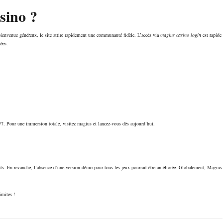
sino ?
ienvenue généreux, le site attire rapidement une communauté fidèle. L’accès via
magius casino login
est rapide
nées.
24/7. Pour une immersion totale, visitez
magius
et lancez-vous dès aujourd’hui.
hants. En revanche, l’absence d’une version démo pour tous les jeux pourrait être améliorée. Globalement, Magius
imites !