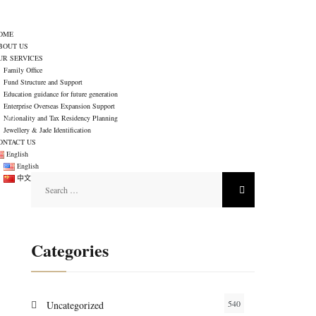
OME
BOUT US
UR SERVICES
Family Office
Fund Structure and Support
Education guidance for future generation
Enterprise Overseas Expansion Support
vante
Nationality and Tax Residency Planning
Jewellery & Jade Identification
ONTACT US
English
English
中文
S
e
a
r
Categories
c
h
f
o
540
Uncategorized
r